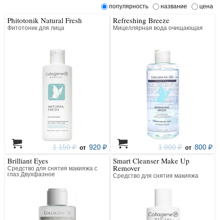
популярность
название
цена
Phitotonik Natural Fresh
Refreshing Breeze
Фитотоник для лица
Мицеллярная вода очищающая
1 150 ₽
920 ₽
1 000 ₽
800 ₽
от
от
Brilliant Eyes
Smart Cleanser Make Up
Remover
Средство для снятия макияжа с
глаз Двухфазное
Средство для снятия макияжа