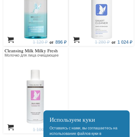
1 120 ₽
896 ₽
1 280 ₽
1 024 ₽
от
от
Cleansing Milk Milky Fresh
Молочко для лица очищающее
Используем куки
Оставаясь с нами, вы соглашаетесь на
1 100 ₽
880 ₽
от
использование файлов куки в