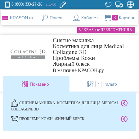
8 (800) 333-27-26
с 10:00
KRASON.ru
Поиск
Кабинет
Корзина
0
KRASные ПРЕДЛОЖЕНИЯ
Снятие макияжа
Косметика для лица Medical
Collagene 3D
Проблемы Кожи
Жирный блеск
В магазине КРАСОН.ру
Показано
Фильтр
5
СНЯТИЕ МАКИЯЖА. КОСМЕТИКА ДЛЯ ЛИЦА MEDICAL
COLLAGENE 3D
ПРОБЛЕМЫ КОЖИ. ЖИРНЫЙ БЛЕСК