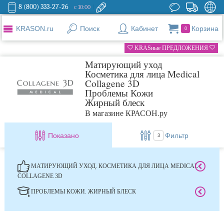
8 (800) 333-27-26
с 10:00
KRASON.ru
Поиск
Кабинет
Корзина
0
KRASные ПРЕДЛОЖЕНИЯ
Матирующий уход
Косметика для лица Medical
Collagene 3D
Проблемы Кожи
Жирный блеск
В магазине КРАСОН.ру
Показано
Фильтр
3
МАТИРУЮЩИЙ УХОД. КОСМЕТИКА ДЛЯ ЛИЦА MEDICAL
COLLAGENE 3D
ПРОБЛЕМЫ КОЖИ. ЖИРНЫЙ БЛЕСК