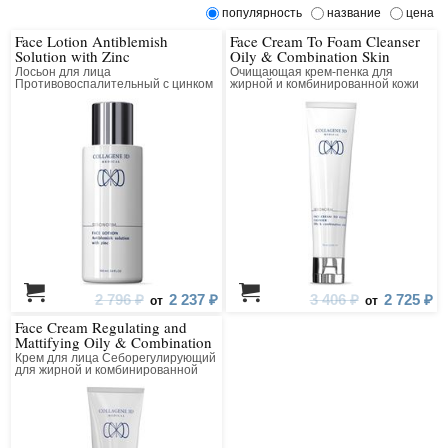
популярность
название
цена
Face Lotion Antiblemish
Face Cream To Foam Cleanser
Solution with Zinc
Oily & Combination Skin
Лосьон для лица
Очищающая крем-пенка для
Противовоспалительный с цинком
жирной и комбинированной кожи
2 796 ₽
2 237 ₽
3 406 ₽
2 725 ₽
от
от
Face Cream Regulating and
Mattifying Oily & Combination
Skin
Крем для лица Себорегулирующий
для жирной и комбинированной
кожи