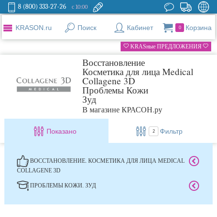
8 (800) 333-27-26
с 10:00
KRASON.ru
Поиск
Кабинет
Корзина
0
KRASные ПРЕДЛОЖЕНИЯ
Восстановление
Косметика для лица Medical
Collagene 3D
Проблемы Кожи
Зуд
В магазине КРАСОН.ру
Показано
Фильтр
2
ВОССТАНОВЛЕНИЕ. КОСМЕТИКА ДЛЯ ЛИЦА MEDICAL
COLLAGENE 3D
ПРОБЛЕМЫ КОЖИ. ЗУД