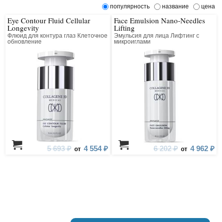
популярность
название
цена
Eye Contour Fluid Cellular
Face Emulsion Nano-Needles
Longevity
Lifting
Флюид для контура глаз Клеточное
Эмульсия для лица Лифтинг с
обновление
микроиглами
5 693 ₽
4 554 ₽
6 202 ₽
4 962 ₽
от
от