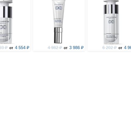
93 ₽
4 554 ₽
4 982 ₽
3 986 ₽
6 202 ₽
4 9
от
от
от