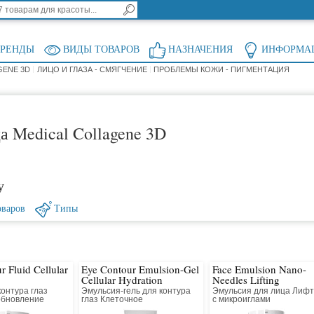
БРЕНДЫ
ВИДЫ ТОВАРОВ
НАЗНАЧЕНИЯ
ИНФОРМА
GENE 3D
ЛИЦО И ГЛАЗА - СМЯГЧЕНИЕ
ПРОБЛЕМЫ КОЖИ - ПИГМЕНТАЦИЯ
а Medical Collagene 3D
у
оваров
Типы
r Fluid Cellular
Eye Contour Emulsion-Gel
Face Emulsion Nano-
Cellular Hydration
Needles Lifting
онтура глаз
Эмульсия-гель для контура
Эмульсия для лица Лифт
обновление
глаз Клеточное
с микроиглами
восстановление