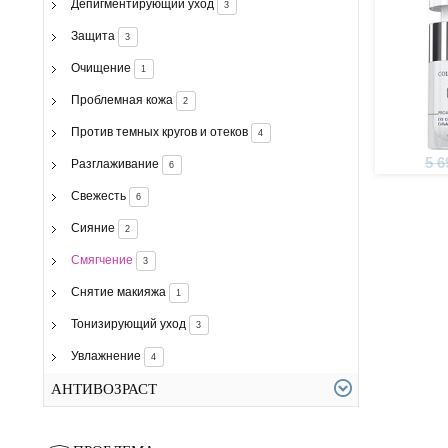
Депигментирующий уход
3
Защита
3
Очищение
1
Проблемная кожа
2
Против темных кругов и отеков
4
5 6
Разглаживание
6
Свежесть
6
Сияние
2
Смягчение
3
Снятие макияжа
1
Тонизирующий уход
3
Увлажнение
4
АНТИВОЗРАСТ