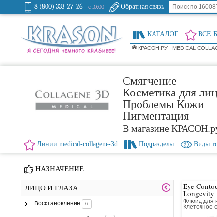
8 (800) 333-27-26
Обратная связь
с 10:00
КАТАЛОГ
ВСЕ 
КРАСОН.РУ
MEDICAL COLLA
Смягчение
Косметика для лиц
Проблемы Кожи
Пигментация
В магазине КРАСОН.р
Линии medical-collagene-3d
Подразделы
Виды т
НАЗНАЧЕНИЕ
Eye Contou
ЛИЦО И ГЛАЗА
Longevity
Флюид для к
Восстановление
6
Клеточное 