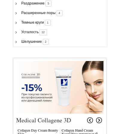
Раздражение
5
Расширенные поры
4
Темные круги
1
Усталость
12
Шелушение
2
Medical Collagene 3D
Collagen Day Cream Beauty
Collagen Hand Cream
Express Lifting Ey
Skin
Nourishing питательный