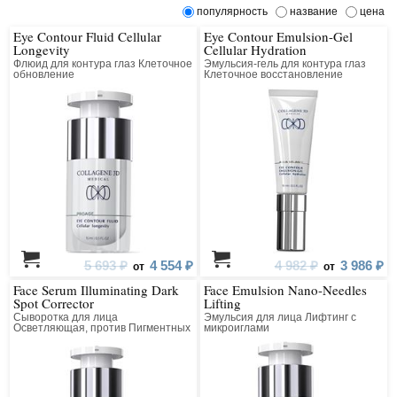
популярность
название
цена
Eye Contour Fluid Cellular
Eye Contour Emulsion-Gel
Longevity
Cellular Hydration
Флюид для контура глаз Клеточное
Эмульсия-гель для контура глаз
обновление
Клеточное восстановление
5 693 ₽
4 554 ₽
4 982 ₽
3 986 ₽
от
от
Face Serum Illuminating Dark
Face Emulsion Nano-Needles
Spot Corrector
Lifting
Сыворотка для лица
Эмульсия для лица Лифтинг с
Осветляющая, против Пигментных
микроиглами
Пятен