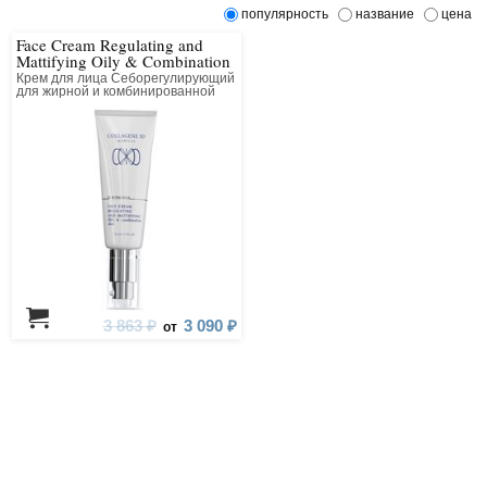
популярность
название
цена
Face Cream Regulating and
Mattifying Oily & Combination
Skin
Крем для лица Себорегулирующий
для жирной и комбинированной
кожи
3 863 ₽
3 090 ₽
от