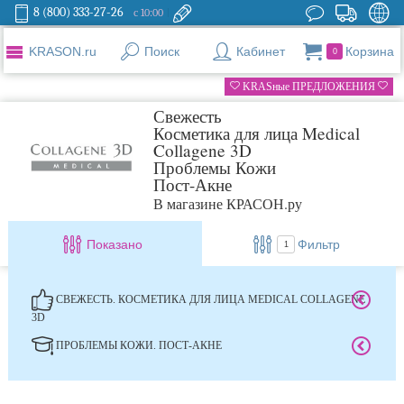
8 (800) 333-27-26
с 10:00
KRASON.ru
Поиск
Кабинет
Корзина
0
KRASные ПРЕДЛОЖЕНИЯ
Свежесть
Косметика для лица Medical
Collagene 3D
Проблемы Кожи
Пост-Акне
В магазине КРАСОН.ру
Показано
Фильтр
1
СВЕЖЕСТЬ. КОСМЕТИКА ДЛЯ ЛИЦА MEDICAL COLLAGENE
3D
ПРОБЛЕМЫ КОЖИ. ПОСТ-АКНЕ