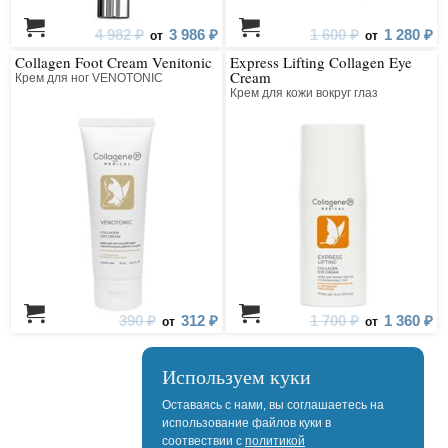
4 982 ₽
3 986 ₽
1 600 ₽
1 280 ₽
от
от
Collagen Foot Cream Venitonic
Express Lifting Collagen Eye
Cream
Крем для ног VENOTONIC
Крем для кожи вокруг глаз
390 ₽
312 ₽
1 700 ₽
1 360 ₽
от
от
Используем куки
Оставаясь с нами, вы соглашаетесь на
использование файлов куки в
соотвествии с
политикой