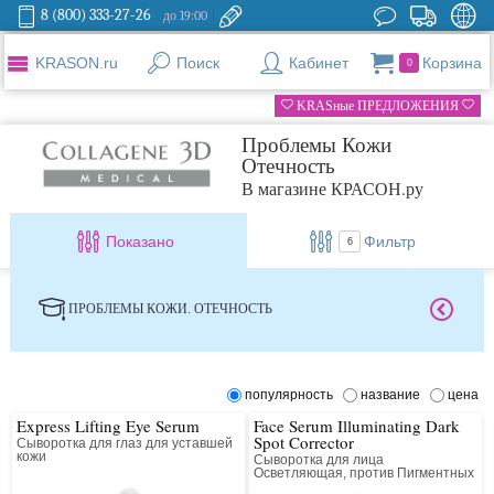
8 (800) 333-27-26
до 19:00
KRASON.ru
Поиск
Кабинет
Корзина
0
KRASные ПРЕДЛОЖЕНИЯ
Проблемы Кожи
Отечность
В магазине КРАСОН.ру
Показано
Фильтр
6
ПРОБЛЕМЫ КОЖИ. ОТЕЧНОСТЬ
популярность
название
цена
Express Lifting Eye Serum
Face Serum Illuminating Dark
Spot Corrector
Сыворотка для глаз для уставшей
кожи
Сыворотка для лица
Осветляющая, против Пигментных
Пятен