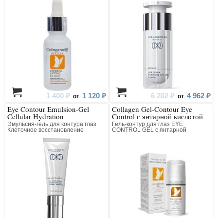
1 400 ₽
1 120 ₽
6 202 ₽
4 962 ₽
от
от
Eye Contour Emulsion-Gel
Collagen Gel-Contour Eye
Cellular Hydration
Control с янтарной кислотой
Эмульсия-гель для контура глаз
Гель-контур для глаз EYE
Клеточное восстановление
CONTROL GEL с янтарной
кислотой коллагеновый