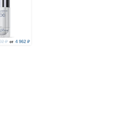
02 ₽
4 962 ₽
от