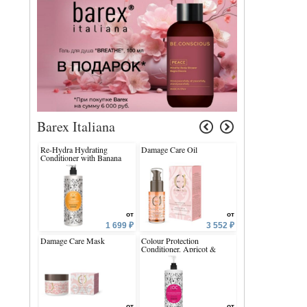
Barex Italiana
Re-Hydra Hydrating
Damage Care Oil
Hair Superfood For 
Conditioner with Banana
Hair Vegan Restruc
Flower and Giant Kelp
Spray
от
от
1 699 ₽
3 552 ₽
Damage Care Mask
Colour Protection
Curl Defining Sha
Conditioner. Apricot &
Almond
от
от