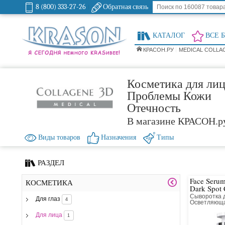
8 (800) 333-27-26
Обратная связь
КАТАЛОГ
ВСЕ 
КРАСОН.РУ
MEDICAL COLLA
Косметика для лиц
Проблемы Кожи
Отечность
В магазине КРАСОН.р
Виды товаров
Назначения
Типы
РАЗДЕЛ
Face Serum
КОСМЕТИКА
Dark Spot 
Сыворотка 
Для глаз
4
Осветляюща
Пигментных
Для лица
1