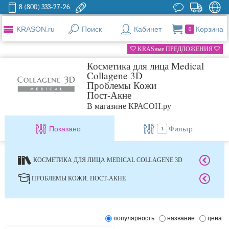
8 (800) 333-27-26
KRASON.ru
Поиск
Кабинет
Корзина
0
KRASные ПРЕДЛОЖЕНИЯ
Косметика для лица Medical
Collagene 3D
Проблемы Кожи
Пост-Акне
В магазине КРАСОН.ру
Показано
Фильтр
1
КОСМЕТИКА ДЛЯ ЛИЦА MEDICAL COLLAGENE 3D
ПРОБЛЕМЫ КОЖИ. ПОСТ-АКНЕ
популярность
название
цена