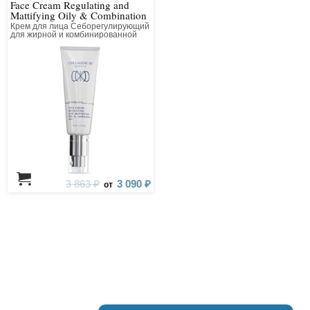
Face Cream Regulating and
Mattifying Oily & Combination
Skin
Крем для лица Себорегулирующий
для жирной и комбинированной
кожи
3 863 ₽
3 090 ₽
от