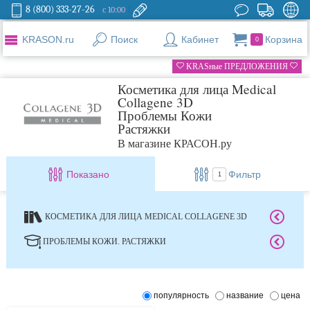
8 (800) 333-27-26
с 10:00
KRASON.ru
Поиск
Кабинет
Корзина
0
KRASные ПРЕДЛОЖЕНИЯ
Косметика для лица Medical
Collagene 3D
Проблемы Кожи
Растяжки
В магазине КРАСОН.ру
Показано
Фильтр
1
КОСМЕТИКА ДЛЯ ЛИЦА MEDICAL COLLAGENE 3D
ПРОБЛЕМЫ КОЖИ. РАСТЯЖКИ
популярность
название
цена