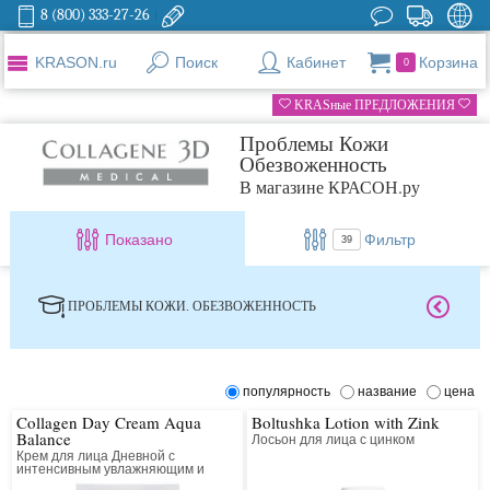
8 (800) 333-27-26
KRASON.ru
Поиск
Кабинет
Корзина
0
KRASные ПРЕДЛОЖЕНИЯ
Проблемы Кожи
Обезвоженность
В магазине КРАСОН.ру
Показано
Фильтр
39
ПРОБЛЕМЫ КОЖИ. ОБЕЗВОЖЕННОСТЬ
популярность
название
цена
Collagen Day Cream Aqua
Boltushka Lotion with Zink
Balance
Лосьон для лица с цинком
Крем для лица Дневной с
интенсивным увлажняющим и
лифтинг действием