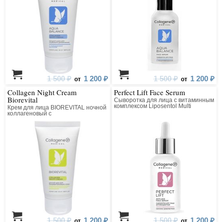
1 500 ₽
1 200 ₽
1 500 ₽
1 200 ₽
от
от
Collagen Night Cream
Perfect Lift Face Serum
Biorevital
Сыворотка для лица с витаминным
комплексом Liposentol Multi
Крем для лица BIOREVITAL ночной
коллагеновый с
восстанавливающим комплексом
1 500 ₽
1 200 ₽
1 500 ₽
1 200 ₽
от
от