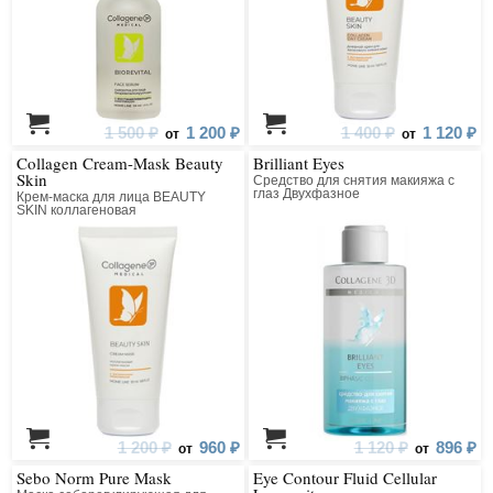
1 500 ₽
1 200 ₽
1 400 ₽
1 120 ₽
от
от
Collagen Cream-Mask Beauty
Brilliant Eyes
Skin
Средство для снятия макияжа с
глаз Двухфазное
Крем-маска для лица BEAUTY
SKIN коллагеновая
1 200 ₽
960 ₽
1 120 ₽
896 ₽
от
от
Sebo Norm Pure Mask
Eye Contour Fluid Cellular