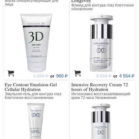
Longevity
Маска себорегулирующая для
лица
Флюид для контура глаз Клеточное
обновление
1 200 ₽
960 ₽
5 693 ₽
4 554 ₽
от
от
Eye Contour Emulsion-Gel
Intensive Recovery Cream 72
Cellular Hydration
hours of Hydration
Эмульсия-гель для контура глаз
Интенсивно восстанавливающий
Клеточное восстановление
крем 72 часа Увлажнения