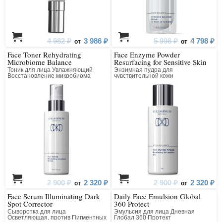
4 982 ₽
3 986 ₽
5 998 ₽
4 798 ₽
от
от
Face Toner Rehydrating
Face Enzyme Powder
Microbiome Balance
Resurfacing for Sensitive Skin
Тоник для лица Увлажняющий
Энзимная пудра для
Восстановление микробиома
чувствительной кожи
Выравнивающая
2 900 ₽
2 320 ₽
2 900 ₽
2 320 ₽
от
от
Face Serum Illuminating Dark
Daily Face Emulsion Global
Spot Corrector
360 Protect
Сыворотка для лица
Эмульсия для лица Дневная
Осветляющая, против Пигментных
Глобал 360 Протект