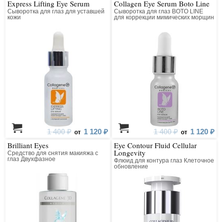
Express Lifting Eye Serum
Collagen Eye Serum Boto Line
Сыворотка для глаз для уставшей
Сыворотка для глаз BOTO LINE
кожи
для коррекции мимических морщин
коллагеновая с пептидным
комплексом
1 400 ₽
1 120 ₽
1 400 ₽
1 120 ₽
от
от
Brilliant Eyes
Eye Contour Fluid Cellular
Longevity
Средство для снятия макияжа с
глаз Двухфазное
Флюид для контура глаз Клеточное
обновление