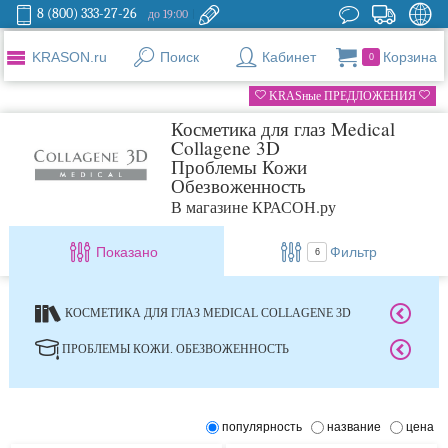
8 (800) 333-27-26
до 19:00
KRASON.ru
Поиск
Кабинет
Корзина
0
KRASные ПРЕДЛОЖЕНИЯ
Косметика для глаз Medical
Collagene 3D
Проблемы Кожи
Обезвоженность
В магазине КРАСОН.ру
Показано
Фильтр
6
КОСМЕТИКА ДЛЯ ГЛАЗ MEDICAL COLLAGENE 3D
ПРОБЛЕМЫ КОЖИ. ОБЕЗВОЖЕННОСТЬ
популярность
название
цена