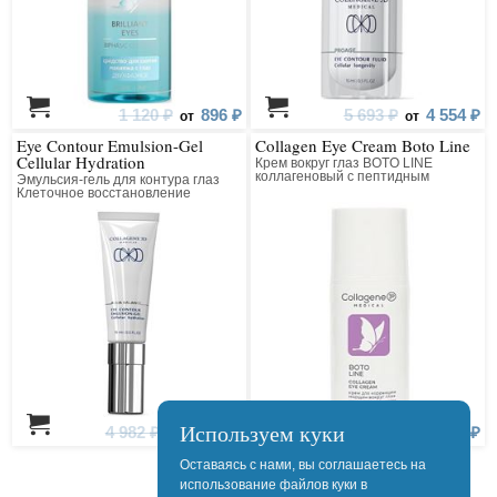
1 120 ₽
896 ₽
5 693 ₽
4 554 ₽
от
от
Eye Contour Emulsion-Gel
Collagen Eye Cream Boto Line
Cellular Hydration
Крем вокруг глаз BOTO LINE
коллагеновый с пептидным
Эмульсия-гель для контура глаз
комплексом
Клеточное восстановление
Используем куки
4 982 ₽
3 986 ₽
1 700 ₽
1 360 ₽
от
от
Оставаясь с нами, вы соглашаетесь на
использование файлов куки в