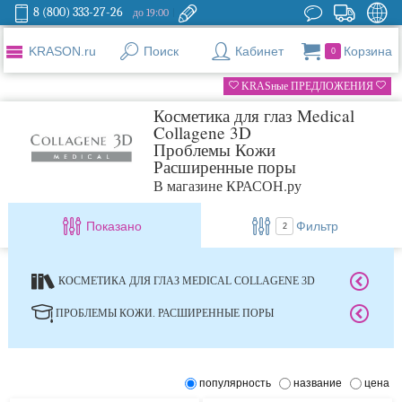
8 (800) 333-27-26
до 19:00
KRASON.ru
Поиск
Кабинет
Корзина
0
KRASные ПРЕДЛОЖЕНИЯ
Косметика для глаз Medical
Collagene 3D
Проблемы Кожи
Расширенные поры
В магазине КРАСОН.ру
Показано
Фильтр
2
КОСМЕТИКА ДЛЯ ГЛАЗ MEDICAL COLLAGENE 3D
ПРОБЛЕМЫ КОЖИ. РАСШИРЕННЫЕ ПОРЫ
популярность
название
цена