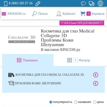
8 (800) 333-27-26
KRASON.ru
Поиск
Кабинет
Корзина
0
KRASные ПРЕДЛОЖЕНИЯ
Косметика для глаз Medical
Collagene 3D
Проблемы Кожи
Шелушение
В магазине КРАСОН.ру
Показано
Фильтр
1
КОСМЕТИКА ДЛЯ ГЛАЗ MEDICAL COLLAGENE 3D
ПРОБЛЕМЫ КОЖИ. ШЕЛУШЕНИЕ
популярность
название
цена