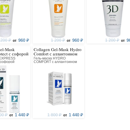
 200 ₽
960 ₽
1 200 ₽
960 ₽
1 200 ₽
9
от
от
от
Gel-Mask
Collagen Gel-Mask Hydro
otect с софорой
Comfort с аллантоином
 EXPRESS
Гель-маска HYDRO
 софорой
COMFORT с аллантоином
ллагеновая для
коллагеновая для лица
00 ₽
1 440 ₽
1 800 ₽
1 440 ₽
от
от