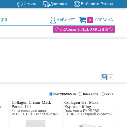
Доставка
Выберите Регион
Отзывы
КАБИНЕТ
КОРЗИНА
ЦИЯ
0
KRASные ПРЕДЛОЖЕНИЯ
7
популярность
название
цена
Collagen Cream-Mask
Collagen Gel-Mask
Perfect Lift
Express Lifting с
я
янтарной кислотой
Крем-маска для лица
Гель-маска EXPRESS
PERFECT LIFT коллагеновый
LIFTING с янтарной кислотой
с антивозрастным
коллагеновая для лица
компонентом