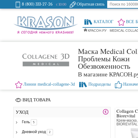
8 (800) 333-27-26
Обратная связь
с 10:00
КАТАЛОГ
ВСЕ 
КРАСОН.РУ
MEDICAL COLLA
Маска Medical Col
Проблемы Кожи
Обезвоженность
В магазине КРАСОН.р
Линии medical-collagene-3d
Подразделы
Назнач
ВИД ТОВАРА
Collagen 
УХОД
Biorevital
Крем-маска
Гель
5
BIOREVITAL
восстанав
комплексом
Дневной уход
2