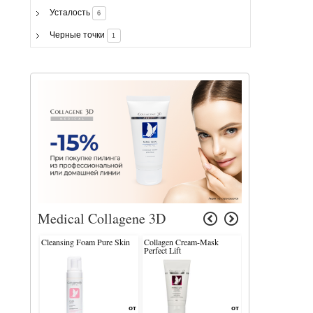
Усталость
6
Черные точки
1
Medical Collagene 3D
Cleansing Foam Pure Skin
Collagen Cream-Mask
Collagen Hand Cre
Perfect Lift
Moisturing увлаж
от
от