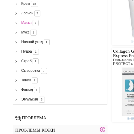
Крем
18
Лосьон
2
Маска
7
Мусс
1
1
Ночной уход
1
Collagen 
Пудра
1
Express Pr
японской
Гель-маска
Скраб
1
PROTECT с
японской ко
Сыворотка
лица
7
Тоник
2
Флюид
1
Эмульсия
3
ПРОБЛЕМА
1 8
ПРОБЛЕМЫ КОЖИ