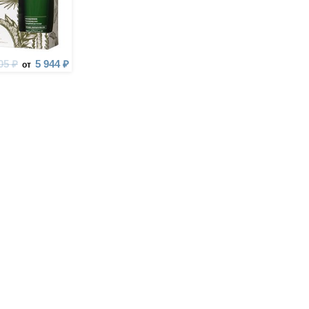
05 ₽
5 944 ₽
от