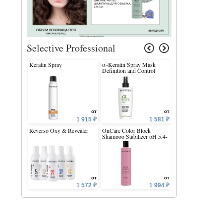
Selective Professional
Keratin Spray
α-Keratin Spray Mask
X Bond Fluid
Definition and Control
от
от
1 915 ₽
1 581 ₽
Reverso Oxy & Revealer
OnCare Color Block
Shape Strong Mous
Shampoo Stabilizer pH 5.4-
5.75
от
от
1 572 ₽
1 994 ₽