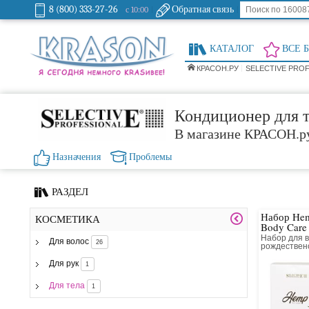
8 (800) 333-27-26
Обратная связь
с 10:00
КАТАЛОГ
ВСЕ 
КРАСОН.РУ
SELECTIVE PRO
Кондиционер для те
В магазине КРАСОН.р
Назначения
Проблемы
РАЗДЕЛ
Набор Hem
КОСМЕТИКА
Body Care
природы, 
Набор для в
Для волос
26
заботы»
рождествен
кондиционер
Для рук
1
Для тела
1