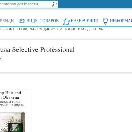
БРЕНДЫ
ВИДЫ ТОВАРОВ
НАЗНАЧЕНИЯ
ИНФОРМА
FESSIONAL
ВОЛОСЫ - КОНДИЦИОНЕР
КОСМЕТИКА - ДЛЯ ТЕЛА
ла Selective Professional
у
p Hair and
 «Объятия
полные
олос и тела,
ский: шампунь,
, крем для тела