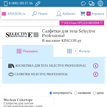
8 (800) 333-27-26
KRASON.ru
Поиск
Кабинет
Корзина
0
KRASные ПРЕДЛОЖЕНИЯ
Салфетки для тела Selective
Professional
В магазине КРАСОН.ру
Показано
Фильтр
1
КОСМЕТИКА ДЛЯ ТЕЛА SELECTIVE PROFESSIONAL
САЛФЕТКИ SELECTIVE PROFESSIONAL
популярность
название
цена
Weclean Colorwipe
Салфетки для снятия
косметической краски с кожи