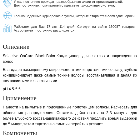
У нас постоянно проходят разнообразные акции от производителей.
Для постоянных покупателей существует дисконтная система.
Только надежные курьерские службы, которые стараются соблюдать сроки.
Работаем для Вас 17 лет 114 дней. Сегодня на сайте 160087 товаров.
Ассортимент постоянно расширяется.
Описание
Selective OnCare Black Balm Кондиционер для светлых и поврежденных
волос
Благодаря насыщенному микроэлементами и протеинами составу, глубоко
кондиционирует даже самые тонкие волосы, восстанавливая и делая их
шелковистыми и эластичными.
рН 4.5-5.5
Применение
Нанести на вымытые и подсушенные полотенцем волосы. Расчесать для
облегчения распределения. Оставить действовать на 2-3 минуты, для
более глубокого восстанавливающего действия продлить время выдержки
до 5 минут, затем тщательно смыть и перейти к укладке.
Компоненты