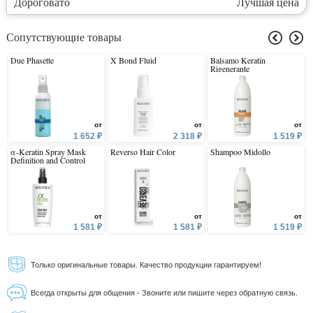
Дороговато
Лучшая цена
Сопутствующие товары
Due Phasette
X Bond Fluid
Balsamo Keratin
Rigenerante
от
от
от
1 652 ₽
2 318 ₽
1 519 ₽
α-Keratin Spray Mask
Reverso Hair Color
Shampoo Midollo
Definition and Control
от
от
от
1 581 ₽
1 581 ₽
1 519 ₽
Только оригинальные товары. Качество продукции гарантируем!
Всегда открыты для общения - Звоните или пишите через обратную связь.