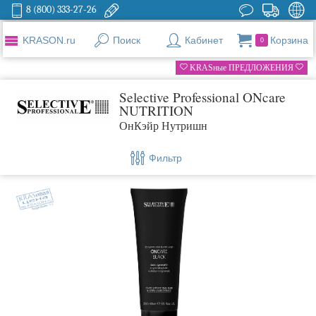
8 (800) 333-27-26
KRASON.ru
Поиск
Кабинет
Корзина
0
KRASные ПРЕДЛОЖЕНИЯ
Selective Professional ONcare
NUTRITION
ОнКэйр Нутришн
Фильтр