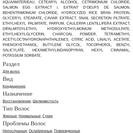
AQUA/WATER/EAU, CETEARYL ALCOHOL, CETRIMONIUM CHLORIDE,
SALMON EGG EXTRACT /, EXTRAIT D’OEUFS DE SAUMON,
BEHENTRIMONIUM CHLORIDE, HYDROLYZED RICE BRAN PROTEIN,
GLYCERYL STEARATE, CAVIAR EXTRACT, SNAIL SECRETION FILTRATE,
ETHYLHEXYL PALMITATE, PARFUM, CAULERPA LENTILLIFERA EXTRACT,
DIPALMITOYLETHYL HYDROXYETHYLMONIUM METHOSULFATE,
ETHYLHEXYLGLYCERIN, CHARCOAL POWDER, TETRAMETHYL
ACETYLOCTAHYDRONAPHTHALENES, CITRIC ACID, LINALYL ACETATE,
PHENOXYETHANOL, BUTYLENE GLYCOL, TOCOPHEROL, BENZYL
SALICYLATE, HEXAMETHYLINDANOPYRAN, HEXYL CINNAMAL,
POTASSIUM SORBATE.
Раздел
Для волос
Вид
Кондиционер
Назначение
Восстановление
Шелковистость
Тип Волос
Жирные
Нормальные
Сухие
Проблемы Волос
Непослушные
Ослабленные
Поврежденные