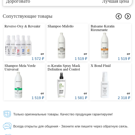
Дороговато
Лучшая цена
Сопутствующие товары
Reverso Oxy & Revealer
Shampoo Midollo
Balsamo Keratin
Rigenerante
от
от
от
1 572 ₽
1 519 ₽
1 519 ₽
Shampoo Mela Verde
α-Keratin Spray Mask
X Bond Fluid
Universal
Definition and Control
от
от
от
1 519 ₽
1 581 ₽
2 318 ₽
Только оригинальные товары. Качество продукции гарантируем!
Всегда открыты для общения - Звоните или пишите через обратную связь.