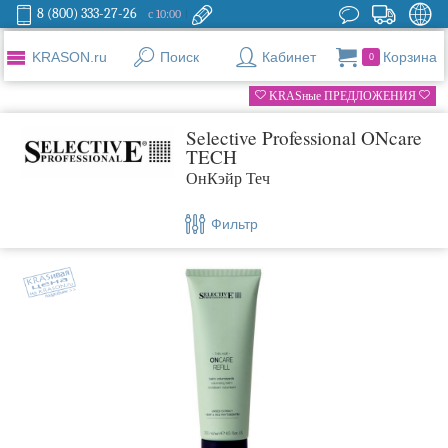
8 (800) 333-27-26
с 10:00
KRASON.ru
Поиск
Кабинет
Корзина
0
KRASные ПРЕДЛОЖЕНИЯ
Selective Professional ONcare
TECH
ОнКэйр Теч
Фильтр