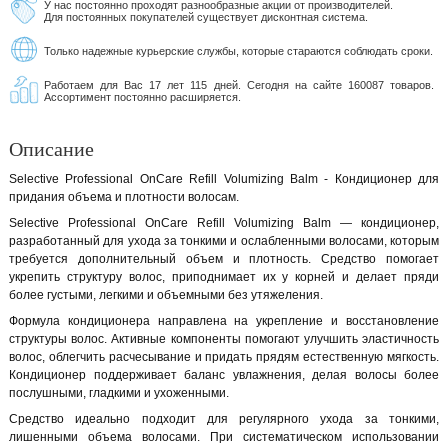
У нас постоянно проходят разнообразные акции от производителей.
Для постоянных покупателей существует дисконтная система.
Только надежные курьерские службы, которые стараются соблюдать сроки.
Работаем для Вас 17 лет 115 дней. Сегодня на сайте 160087 товаров.
Ассортимент постоянно расширяется.
Описание
Selective Professional OnCare Refill Volumizing Balm - Кондиционер для
придания объема и плотности волосам.
Selective Professional OnCare Refill Volumizing Balm — кондиционер,
разработанный для ухода за тонкими и ослабленными волосами, которым
требуется дополнительный объем и плотность. Средство помогает
укрепить структуру волос, приподнимает их у корней и делает пряди
более густыми, легкими и объемными без утяжеления.
Формула кондиционера направлена на укрепление и восстановление
структуры волос. Активные компоненты помогают улучшить эластичность
волос, облегчить расчесывание и придать прядям естественную мягкость.
Кондиционер поддерживает баланс увлажнения, делая волосы более
послушными, гладкими и ухоженными.
Средство идеально подходит для регулярного ухода за тонкими,
лишенными объема волосами. При систематическом использовании