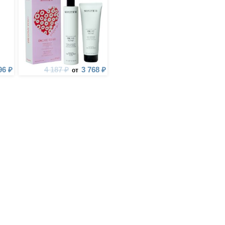
96 ₽
4 187 ₽
3 768 ₽
от