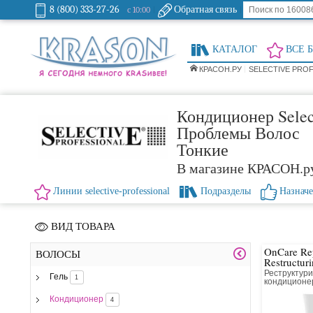
8 (800) 333-27-26
Обратная связь
с 10:00
КАТАЛОГ
ВСЕ 
КРАСОН.РУ
SELECTIVE PRO
Кондиционер Select
Проблемы Волос
Тонкие
В магазине КРАСОН.р
Линии selective-professional
Подразделы
Назнач
ВИД ТОВАРА
OnCare Re
ВОЛОСЫ
Restructur
3.0-4.5
Реструктур
Гель
1
кондиционе
Кондиционер
4