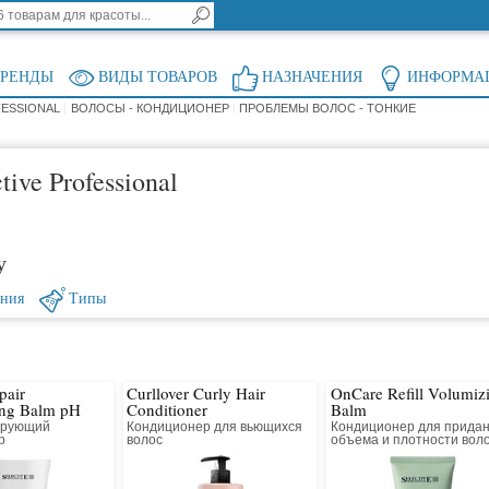
БРЕНДЫ
ВИДЫ ТОВАРОВ
НАЗНАЧЕНИЯ
ИНФОРМА
FESSIONAL
ВОЛОСЫ - КОНДИЦИОНЕР
ПРОБЛЕМЫ ВОЛОС - ТОНКИЕ
ive Professional
у
ения
Типы
pair
Curllover Curly Hair
OnCare Refill Volumiz
ing Balm pH
Conditioner
Balm
ирующий
Кондиционер для вьющихся
Кондиционер для прида
р
волос
объема и плотности вол