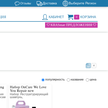
Доставка
Выберите Регион
Отзывы
КАБИНЕТ
КОРЗИНА
ЦИЯ
0
KRASные ПРЕДЛОЖЕНИЯ
4
популярность
название
цена
ing
Набор OnCare We Love
You Repair new
ния
Набор: Реструктурирующий
осам
шампунь,
реструктурирующий
кондиционер