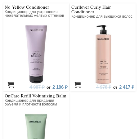
No Yellow Conditioner
Curllover Curly Hair
Conditioner
Кондиционер для устранения
нежелательных желтых оттенков
Кондиционер для вьющихся волос
со светлых, обесцвеченных и
седых волос
4 987 ₽
2 196 ₽
4 978 ₽
2 417 ₽
от
от
OnCare Refill Volumizing Balm
Кондиционер для придания
объема и плотности волосам