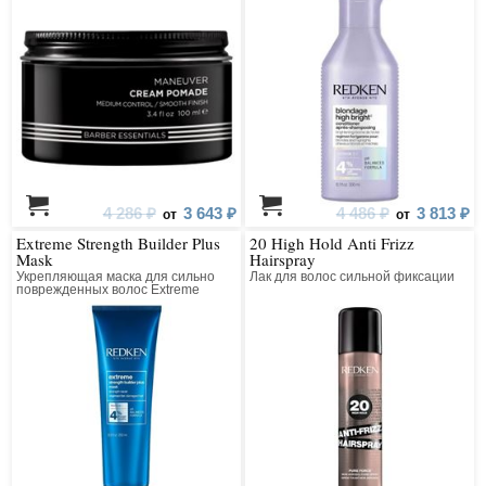
дополнительного блеска. Средняя
фиксация.
4 286 ₽
3 643 ₽
4 486 ₽
3 813 ₽
от
от
Extreme Strength Builder Plus
20 High Hold Anti Frizz
Mask
Hairspray
Укрепляющая маска для сильно
Лак для волос сильной фиксации
поврежденных волос Extreme
Reconstructor Plus