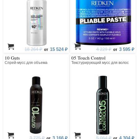
18 264 ₽
15 524 ₽
4 229 ₽
3 595 ₽
от
от
10 Guts
05 Touch Control
Спрей-мусс для объема
Текстурирующий мусс для волос
3 725 ₽
3 166 ₽
5 064 ₽
4 304 ₽
от
от