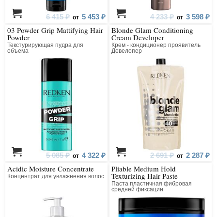
6 415 ₽
5 453 ₽
4 233 ₽
3 598 ₽
от
от
03 Powder Grip Mattifying Hair
Blonde Glam Conditioning
Powder
Cream Developer
Текстурирующая пудра для
Крем - кондиционер проявитель
объема
Девелопер
5 085 ₽
4 322 ₽
2 691 ₽
2 287 ₽
от
от
Acidic Moisture Concentrate
Pliable Medium Hold
Texturizing Hair Paste
Концентрат для увлажнения волос
Паста пластичная фибровая
средней фиксации