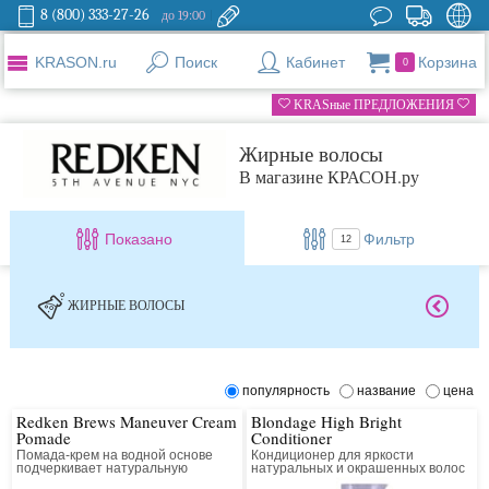
8 (800) 333-27-26
до 19:00
KRASON.ru
Поиск
Кабинет
Корзина
0
KRASные ПРЕДЛОЖЕНИЯ
Жирные волосы
В магазине КРАСОН.ру
Показано
Фильтр
12
ЖИРНЫЕ ВОЛОСЫ
популярность
название
цена
Redken Brews Maneuver Cream
Blondage High Bright
Pomade
Conditioner
Помада-крем на водной основе
Кондиционер для яркости
подчеркивает натуральную
натуральных и окрашенных волос
текстуру волос, не придавая