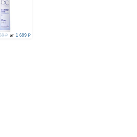
88 ₽
1 699 ₽
от