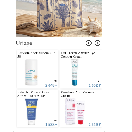
Uriage
Bariesun Stick Mineral SPF
Eau Thermale Water Eye
Xemose C8+ Sooth
50+
Contour Cream
Nourishing Face C
от
от
2 648 ₽
1 652 ₽
Bebe 1st Mineral Cream
Roseliane Anti-Redness
Bariesun Moisturiz
SPF50+ SOLAIRE
Cream
Mist SPF 30
от
от
1 538 ₽
2 319 ₽