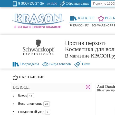
8 (800) 333-27-26
Обратная связь
до 19:00
КАТАЛОГ
ВСЕ 
КРАСОН.РУ
SCHWARZKOPF 
Против перхоти
Косметика для воло
В магазине КРАСОН.р
Подразделы
Виды товаров
Типы
НАЗНАЧЕНИЕ
Anti-Dand
ВОЛОСЫ
Шампунь пр
Блеск
43
Восстановление
23
Ежедневный уход
2