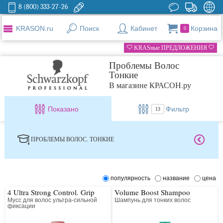
8 (800) 333-27-26
KRASON.ru
Поиск
Кабинет
Корзина
0
KRASные ПРЕДЛОЖЕНИЯ
Проблемы Волос
Тонкие
В магазине КРАСОН.ру
Показано
Фильтр
13
ПРОБЛЕМЫ ВОЛОС. ТОНКИЕ
популярность
название
цена
4 Ultra Strong Control. Grip
Volume Boost Shampoo
Мусс для волос ультра-сильной
Шампунь для тонких волос
фиксации