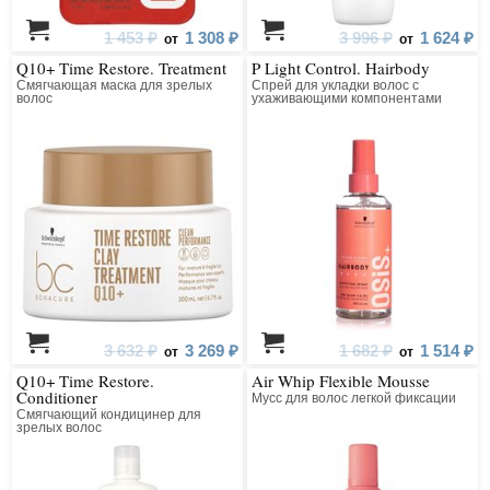
1 453 ₽
1 308 ₽
3 996 ₽
1 624 ₽
от
от
Q10+ Time Restore. Treatment
P Light Control. Hairbody
Смягчающая маска для зрелых
Спрей для укладки волос с
волос
ухаживающими компонентами
3 632 ₽
3 269 ₽
1 682 ₽
1 514 ₽
от
от
Q10+ Time Restore.
Air Whip Flexible Mousse
Conditioner
Мусс для волос легкой фиксации
Смягчающий кондицинер для
зрелых волос