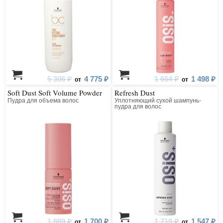
5 306 ₽
4 775 ₽
1 664 ₽
1 498 ₽
от
от
Soft Dust Soft Volume Powder
Refresh Dust
Пудра для объема волос
Уплотняющий сухой шампунь-
пудра для волос
1 889 ₽
1 700 ₽
1 719 ₽
1 547 ₽
от
от