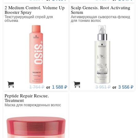
2 Medium Control. Volume Up
Scalp Genesis. Root Activating
Booster Spray
Serum
Текстурирующий спрей для
Активирующая сыворотка-флюид
объема
для тонких волос
1 764 ₽
1 588 ₽
3 951 ₽
3 556 ₽
от
от
Peptide Repair Rescue.
Treatment
Маска для поврежденных волос