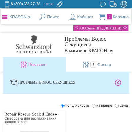
8 (800) 333-27-26
с 10:00
KRASON.ru
Поиск
Кабинет
Корзина
0
KRASные ПРЕДЛОЖЕНИЯ
Проблемы Волос
Секущиеся
В магазине КРАСОН.ру
Показано
Фильтр
1
ПРОБЛЕМЫ ВОЛОС. СЕКУЩИЕСЯ
популярность
название
цена
Repair Rescue Sealed Ends+
Сыворотка для разглаживания
концов волос