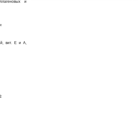
ллагеновых и
и
й, вит. Е и А,
е