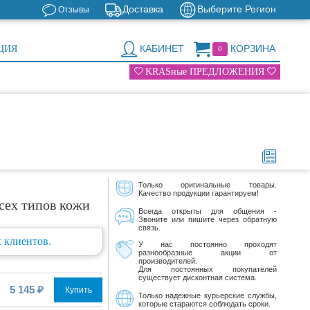
Доставка
Выберите Регион
Отзывы
КАБИНЕТ
КОРЗИНА
ЦИЯ
0
KRASные ПРЕДЛОЖЕНИЯ
Только оригинальные товары.
Качество продукции гарантируем!
всех типов кожи
Всегда открыты для общения -
Звоните или пишите через обратную
связь.
 клиентов.
У нас постоянно проходят
разнообразные акции от
производителей.
Для постоянных покупателей
существует дисконтная система.
5 145 ₽
Купить
Только надежные курьерские службы,
которые стараются соблюдать сроки.