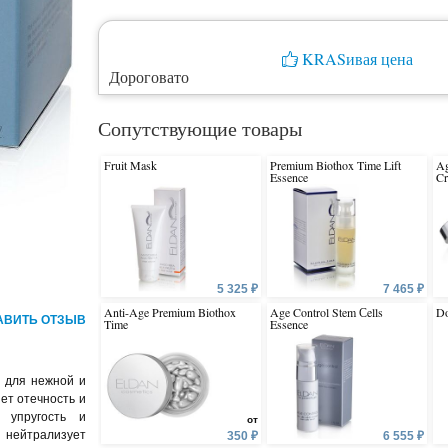
KRASивая цена
Дороговато
Сопутствующие товары
Fruit Mask
Premium Biothox Time Lift
Ag
Essence
C
5 325 ₽
7 465 ₽
Anti-Age Premium Biothox
Age Control Stem Сells
Do
АВИТЬ ОТЗЫВ
Time
Essence
й для нежной и
ет отечность и
 упругость и
от
 нейтрализует
350 ₽
6 555 ₽