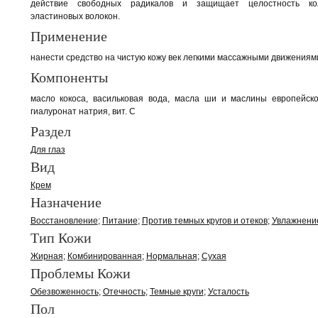
действие свободных радикалов и защищает целостность ко
эластиновых волокон.
Применение
нанести средство на чистую кожу век легкими массажными движениям
Компоненты
масло кокоса, васильковая вода, масла ши и маслины европейско
гиалуронат натрия, вит. С
Раздел
Для глаз
Вид
Крем
Назначение
Восстановление
Питание
Против темных кругов и отеков
Увлажнени
Тип Кожи
Жирная
Комбинированная
Нормальная
Сухая
Проблемы Кожи
Обезвоженность
Отечность
Темные круги
Усталость
Пол