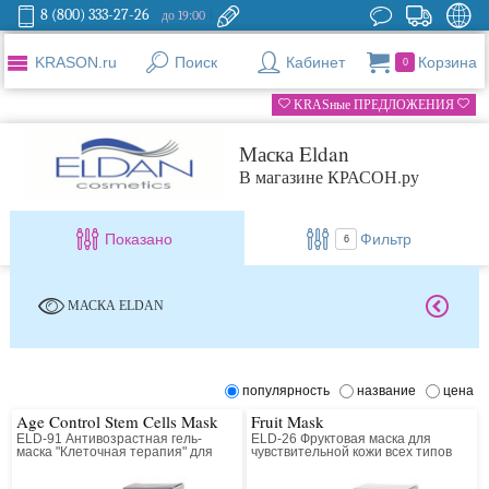
8 (800) 333-27-26
до 19:00
KRASON.ru
Поиск
Кабинет
Корзина
0
KRASные ПРЕДЛОЖЕНИЯ
Маска Eldan
В магазине КРАСОН.ру
Показано
Фильтр
6
МАСКА ELDAN
популярность
название
цена
Age Control Stem Cells Mask
Fruit Mask
ELD-91 Антивозрастная гель-
ELD-26 Фруктовая маска для
маска "Клеточная терапия" для
чувствительной кожи всех типов
всех типов кожи