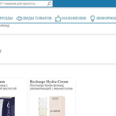
БРЕНДЫ
ВИДЫ ТОВАРОВ
НАЗНАЧЕНИЯ
ИНФОРМА
 ФЛЮИД
у
rum
Recharge Hydra-Cream
юид с
Recharge Крем-флюид
ой кислотой
увлажняющий с маннитолом