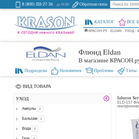
8 (800) 333-27-26
Обратная связь
до 19:00
КАТАЛОГ
ВСЕ 
КРАСОН.РУ
ELDAN
УХОД -
Флюид Eldan
В магазине КРАСОН.р
Подразделы
Назначения
Проблемы
Типы
ВИД ТОВАРА
Ialuron Se
УХОД
ELD-157 Фл
гиалуронов
Ампулы
2
Бальзам
1
Вода
2
Гель
3