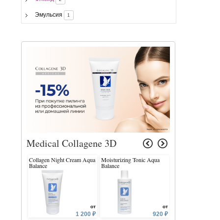
Эмульсия
1
Medical Collagene 3D
Collagen Night Cream Aqua
Moisturizing Tonic Aqua
Sebo Norm Oil Con
Balance
Balance
Serum
от
от
1 200 ₽
920 ₽