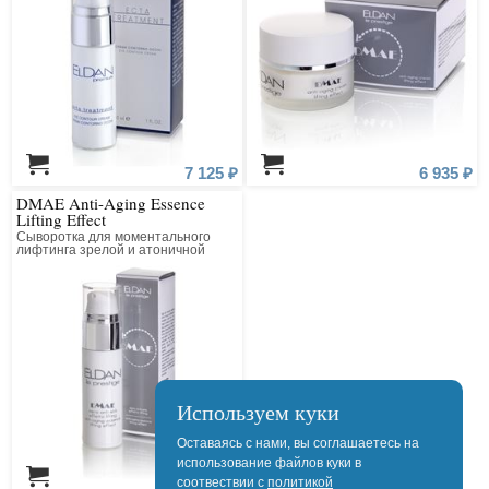
7 125 ₽
6 935 ₽
DMAE Anti-Aging Essence
Lifting Effect
Сыворотка для моментального
лифтинга зрелой и атоничной
кожи
Используем куки
Оставаясь с нами, вы соглашаетесь на
использование файлов куки в
соотвествии с
политикой
6 350 ₽