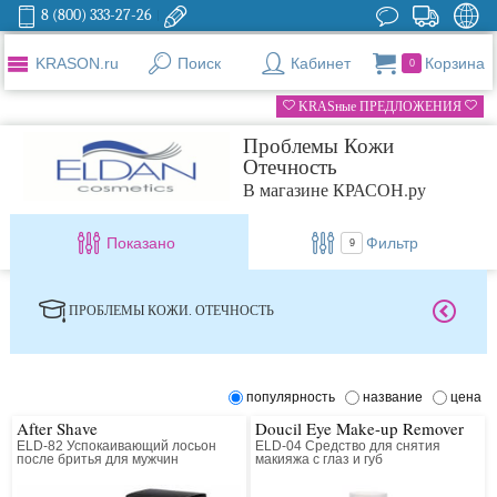
8 (800) 333-27-26
KRASON.ru
Поиск
Кабинет
Корзина
0
KRASные ПРЕДЛОЖЕНИЯ
Проблемы Кожи
Отечность
В магазине КРАСОН.ру
Показано
Фильтр
9
ПРОБЛЕМЫ КОЖИ. ОТЕЧНОСТЬ
популярность
название
цена
After Shave
Doucil Eye Make-up Remover
ELD-82 Успокаивающий лосьон
ELD-04 Средство для снятия
после бритья для мужчин
макияжа с глаз и губ