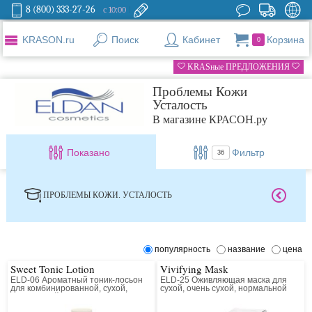
8 (800) 333-27-26
с 10:00
KRASON.ru
Поиск
Кабинет
Корзина
0
KRASные ПРЕДЛОЖЕНИЯ
Проблемы Кожи
Усталость
В магазине КРАСОН.ру
Показано
Фильтр
36
ПРОБЛЕМЫ КОЖИ. УСТАЛОСТЬ
популярность
название
цена
Sweet Tonic Lotion
Vivifying Mask
ELD-06 Ароматный тоник-лосьон
ELD-25 Оживляющая маска для
для комбинированной, сухой,
сухой, очень сухой, нормальной
нормальной кожи
кожи