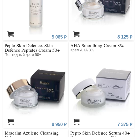
5 065 ₽
8 125 ₽
Pepto Skin Defence. Skin
AHA Smoothing Cream 8%
Defence Peptides Cream 50+
Крем АНА 8%
Пептидный крем 50+
8 950 ₽
7 375 ₽
Idracalm Azulene Cleansing
Pepto Skin Defence Serum 40+