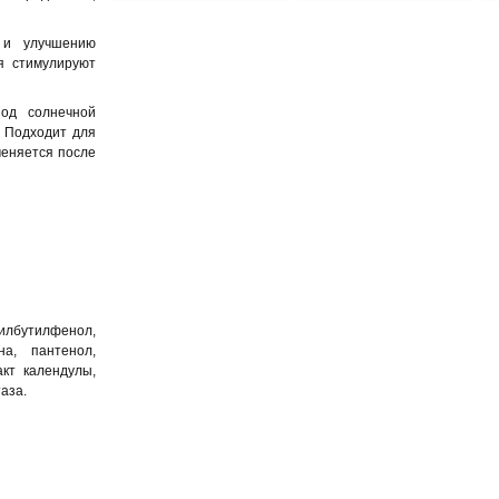
а и улучшению
оя стимулируют
иод солнечной
. Подходит для
меняется после
тилбутилфенол,
на, пантенол,
акт календулы,
аза.