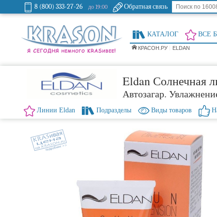
8 (800) 333-27-26
Обратная связь
до 19:00
КАТАЛОГ
ВСЕ 
КРАСОН.РУ
ELDAN
Eldan Солнечная л
Автозагар. Увлажнени
Линии Eldan
Подразделы
Виды товаров
Н