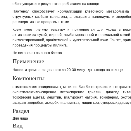
образующихся в результате пребывания на солнце.
Пантенол способствует нормализации клеточного метаболизм
структурных свойств коллагена, а экстракты календулы и звероб
регенеративные процессы в коже.
Крем имеет легкую текстуру и применяется для ухода в пер
активности за сухой, жирной, комбинированной и нормальной кожей
пигментированной, проблеменой и чувствительной кожи. Так же, при
проведения процедуры пилинга.
Не оставляет жирного блеска.
Применение
Нанести крем на лицо и шею за 20-30 минут до выхода на солнце.
Компоненты
этилгексил метоксициннамат, метилен бис-бензотриазолил тетраме
бис-этилгексилоксифенол метоксифенил триазин, диоксид тита
токоферил ацетат, лецитин, гиалуронат натрия, токоферол, экстр
экстракт зверобоя, аскорбил пальмитат, глицин сои, супероксиддисмут
Раздел
Для лица
Вид