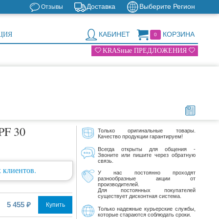
Доставка
Выберите Регион
Отзывы
КАБИНЕТ
КОРЗИНА
ЦИЯ
0
KRASные ПРЕДЛОЖЕНИЯ
PF 30
Только оригинальные товары.
Качество продукции гарантируем!
Всегда открыты для общения -
Звоните или пишите через обратную
связь.
 клиентов.
У нас постоянно проходят
разнообразные акции от
производителей.
Для постоянных покупателей
существует дисконтная система.
5 455 ₽
Купить
Только надежные курьерские службы,
которые стараются соблюдать сроки.