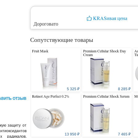
KRASивая цена
Дороговато
Сопутствующие товары
Fruit Mask
Premium Cellular Shock Day
An
Cream
T
5 325 ₽
8 285 ₽
Retinol Age Perfect 0.2%
Premium Cellular Shock Serum
Mo
АВИТЬ ОТЗЫВ
кую защиту от
нтиоксидантов
13 950 ₽
7 465 ₽
х радикалов,