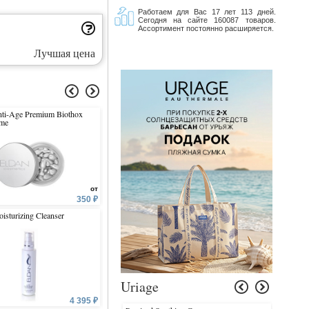
Работаем для Вас 17 лет 113 дней.
Сегодня на сайте 160087 товаров.
Ассортимент постоянно расширяется.
Лучшая цена
ti-Age Premium Biothox
Eye Serum
Doucil Eye Make-up Rem
ime
от
350 ₽
4 585 ₽
3 
isturizing Cleanser
Age Control 24 h Stem Cells
Hydra Fluid With Liposo
Cream
Uriage
4 395 ₽
7 815 ₽
6 