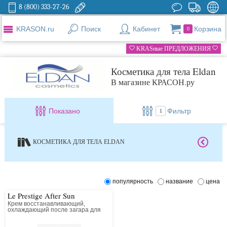
8 (800) 333-27-26
KRASON.ru
Поиск
Кабинет
Корзина
0
KRASные ПРЕДЛОЖЕНИЯ
Косметика для тела Eldan
В магазине КРАСОН.ру
Показано
Фильтр
1
КОСМЕТИКА ДЛЯ ТЕЛА ELDAN
популярность
название
цена
Le Prestige After Sun
Крем восстанавливающий,
охлаждающий после загара для
лица и тела