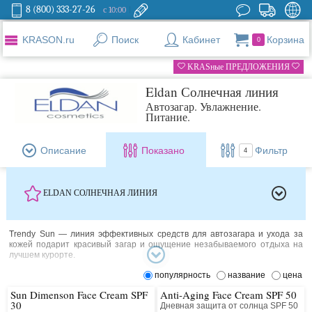
8 (800) 333-27-26
с 10:00
KRASON.ru
Поиск
Кабинет
Корзина
0
KRASные ПРЕДЛОЖЕНИЯ
Eldan Солнечная линия
Автозагар. Увлажнение.
Питание.
Описание
Показано
Фильтр
4
ELDAN СОЛНЕЧНАЯ ЛИНИЯ
Trendy Sun — линия эффективных средств для автозагара и ухода за
кожей подарит красивый загар и ощущение незабываемого отдыха на
лучшем курорте.
популярность
название
цена
Sun Dimenson Face Cream SPF
Anti-Aging Face Cream SPF 50
30
Дневная защита от солнца SPF 50