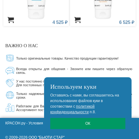
4 525 ₽
6 525 ₽
ВАЖНО О НАС
Только оригинальные товары. Качество продукции гарантируем!
Всегда открыты для общения - Звоните или пишите через обратную
связь.
У нас постоянно проходят разнообразные акции от производителей.
Используем куки
Для постоянных покупателей существует дисконтная система.
Только надежные курьерские службы, которые стараются соблюдать
Оставаясь с нами, вы соглашаетесь на
сроки.
использование файлов куки в
Работаем для Вас 17 лет 112 дней. Сегодня на сайте 160083 товаров.
соотвествии с
политикой
Ассортимент постоянно расширяется.
конфиденциальности
п.8.
КРАСОН.ру -
Условия Продажи, Доставки, Гарантии
ОК
© 2009-2026 ООО "БЬЮТИ СТАР"