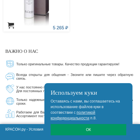
5 265 ₽
ВАЖНО О НАС
Только оригинальные товары. Качество продукции гарантируем!
Всегда открыты для общения - Звоните или пишите через обратную
связь.
У нас постоянно проходят разнообразные акции от производителей.
Используем куки
Для постоянных покупателей существует дисконтная система.
Только надежные курьерские службы, которые стараются соблюдать
Оставаясь с нами, вы соглашаетесь на
сроки.
использование файлов куки в
Работаем для Вас 17 лет 113 дней. Сегодня на сайте 160087 товаров.
соотвествии с
политикой
Ассортимент постоянно расширяется.
конфиденциальности
п.8.
КРАСОН.ру -
Условия Продажи, Доставки, Гарантии
ОК