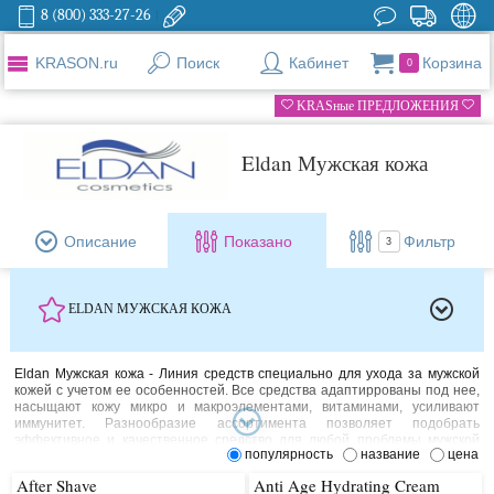
8 (800) 333-27-26
KRASON.ru
Поиск
Кабинет
Корзина
0
KRASные ПРЕДЛОЖЕНИЯ
Eldan Мужская кожа
Описание
Показано
Фильтр
3
ELDAN МУЖСКАЯ КОЖА
Eldan Мужская кожа - Линия средств специально для ухода за мужской
кожей с учетом ее особенностей. Все средства адаптиррованы под нее,
насыщают кожу микро и макроэлементами, витаминами, усиливают
иммунитет. Разнообразие ассортимента позволяет подобрать
эффективное и качественное средство для любой проблемы мужской
популярность
название
цена
кожи: обезвоженность, сухость, морщины, воспаления и т.д. Все средства
тестированы дерматологами.
After Shave
Anti Age Hydrating Cream