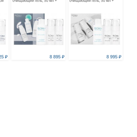
ой
очищающий гель, 50 мл +
очищающий гель, 50 мл +
Сыворотка 24 часа
Пептидная сыворотка 50+,
«Клеточная терапия», 15 мл
15 мл + Пептидный крем 50+,
4
+ Крем 24 часа «Клеточная
15 мл
терапия», 15 мл
25 ₽
8 895 ₽
8 995 ₽