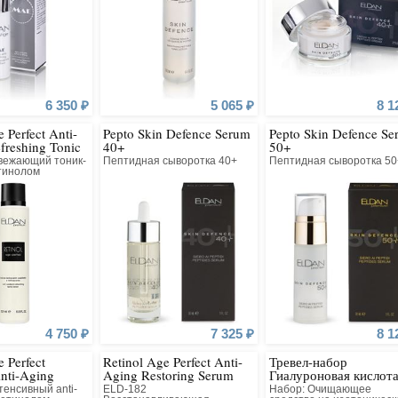
6 350 ₽
5 065 ₽
8 1
 Perfect Anti-
Pepto Skin Defence Serum
Pepto Skin Defence Se
freshing Tonic
40+
50+
5%
вежающий тоник-
Пептидная сыворотка 40+
Пептидная сыворотка 50
етинолом
4 750 ₽
7 325 ₽
8 1
e Perfect
Retinol Age Perfect Anti-
Тревел-набор
Anti-Aging
Aging Restoring Serum
Гиалуроновая кислот
енсивный anti-
ELD-182
Набор: Очищающее