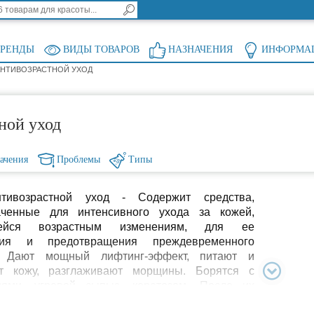
БРЕНДЫ
ВИДЫ ТОВАРОВ
НАЗНАЧЕНИЯ
ИНФОРМА
АНТИВОЗРАСТНОЙ УХОД
ной уход
ачения
Проблемы
Типы
тивозрастной уход - Содержит средства,
аченные для интенсивного ухода за кожей,
шейся возрастным изменениям, для ее
ния и предотвращения преждевременного
. Дают мощный лифтинг-эффект, питают и
т кожу, разглаживают морщины. Борятся с
иями, угревой сыпью, кератозом. После их
ия кожа становится мягкой и эластичной,