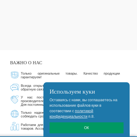
ВАЖНО О НАС
Только оригинальные товары. Качество продукции
гарантируем!
Всегда открыты для общения - Звоните или пишите через
Используем куки
обратную связь.
У нас постоянно проходят разнообразные акции от
Оставаясь с нами, вы соглашаетесь на
производителей.
Для постоянных покупателей существует дисконтная система.
использование файлов куки в
соотвествии с
политикой
Только надежные курьерские службы, которые стараются
конфиденциальности
п.8.
соблюдать сроки.
Работаем для Вас 17 лет 113 дней. Сегодня на сайте 160086
ОК
товаров. Ассортимент постоянно расширяется.