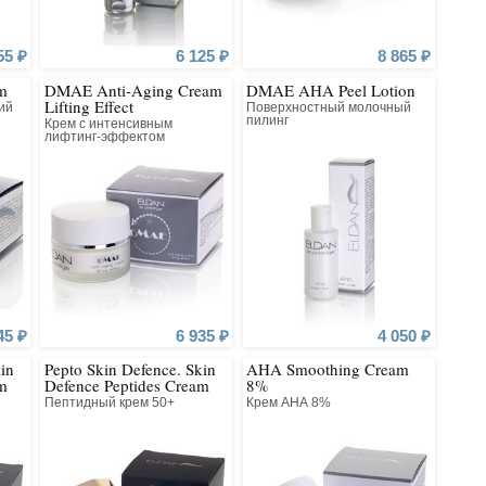
55 ₽
6 125 ₽
8 865 ₽
am
DMAE Anti-Aging Cream
DMAE AHA Peel Lotion
Lifting Effect
ий
Поверхностный молочный
пилинг
Крем с интенсивным
лифтинг-эффектом
45 ₽
6 935 ₽
4 050 ₽
in
Pepto Skin Defence. Skin
AHA Smoothing Cream
m
Defence Peptides Cream
8%
50+
Пептидный крем 50+
Крем АНА 8%