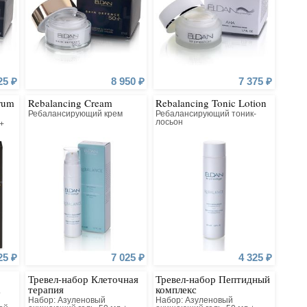
25 ₽
8 950 ₽
7 375 ₽
rum
Rebalancing Cream
Rebalancing Tonic Lotion
Ребалансирующий крем
Ребалансирующий тоник-
лосьон
+
25 ₽
7 025 ₽
4 325 ₽
Тревел-набор Клеточная
Тревел-набор Пептидный
а
терапия
комплекс
Набор: Азуленовый
Набор: Азуленовый