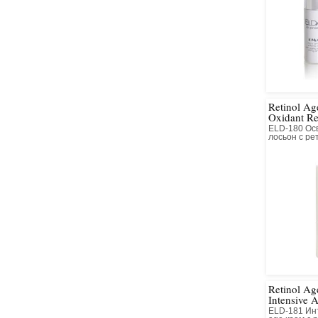
Retinol Age
Oxidant Re
Lotion 0,
ELD-180 Ос
лосьон с р
Retinol Ag
Intensive 
Cream
ELD-181 Инт