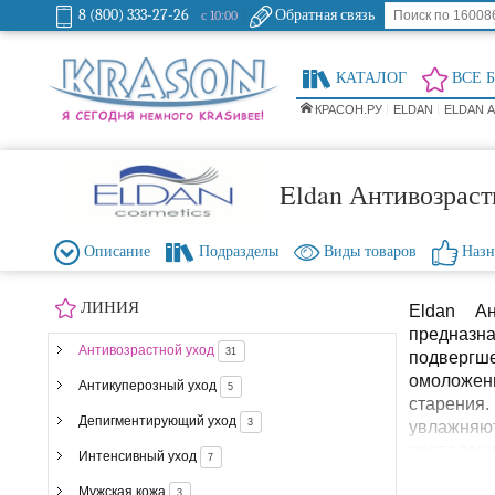
8 (800) 333-27-26
Обратная связь
с 10:00
КАТАЛОГ
ВСЕ 
КРАСОН.РУ
ELDAN
ELDAN 
Eldan Антивозраст
Описание
Подразделы
Виды товаров
Назн
ЛИНИЯ
Eldan Ан
предназн
Антивозрастной уход
31
подверг
омоложе
Антикуперозный уход
5
старения
Депигментирующий уход
3
увлажняю
воспален
Интенсивный уход
7
применен
Мужская кожа
3