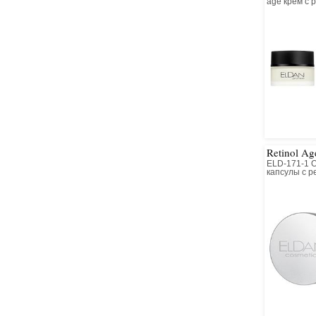
age крем с 
Retinol Ag
ELD-171-1 
капсулы с р
всех типов 