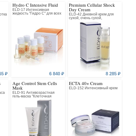
Hydro C Intensive Fluid
Premium Cellular Shock
Day Cream
ELD-17 Интенсивная
жидкость "Гидро С" для всех
отка
ELD-42 Дневной крем для
типов кожи
сухой, очень сухой,
нормальной,
комбинированной кожи
65 ₽
6 840 ₽
8 285 ₽
s
Age Control Stem Cells
ECTA 40+ Cream
Mask
ELD-152 Интенсивный крем
аса
ELD-91 Антивозрастная
гель-маска "Клеточная
терапия" для всех типов
кожи