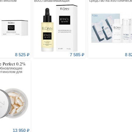
ретинолом
Восстанавливающая
средство на изотоническ
сыворотка с ретинолом
воде, 50 мл + Сыворотка-
флюид с гиалуроновой
кислотой, 15 мл + Крем 2
часа с гиалуроновой
кислотой, 15 мл
8 525 ₽
7 585 ₽
8 8
e Perfect 0.2%
Обновляющие
етинолом для
кожи
13 950 ₽