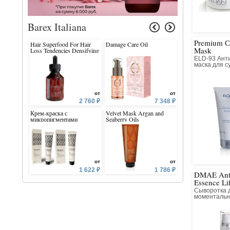
Barex Italiana
Premium Сe
Hair Superfood For Hair
Damage Care Oil
Hair Superfood For
Mask
Loss Tendencies Densifying
Hair Volumizing
Lotion
Conditioner
ELD-93 Ант
маска для с
нормальной
от
от
2 760 ₽
7 348 ₽
Крем-краска с
Velvet Mask Argan and
Daily Defence Dail
микропигментами
Seaberry Oils
Conditioner with 
PERMESSE
Green Caviar
от
от
1 622 ₽
1 786 ₽
DMAE Ant
Essence Lif
Сыворотка 
моментальн
зрелой и ат