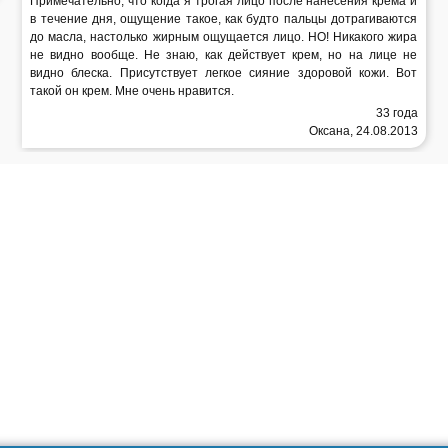
Примечательно, что когда я трогая лицо после нанесения крема и
в течение дня, ощущение такое, как будто пальцы дотрагиваются
до масла, настолько жирным ощущается лицо. НО! Никакого жира
не видно вообще. Не знаю, как действует крем, но на лице не
видно блеска. Присутствует легкое сияние здоровой кожи. Вот
такой он крем. Мне очень нравится.
33 года
Оксана, 24.08.2013