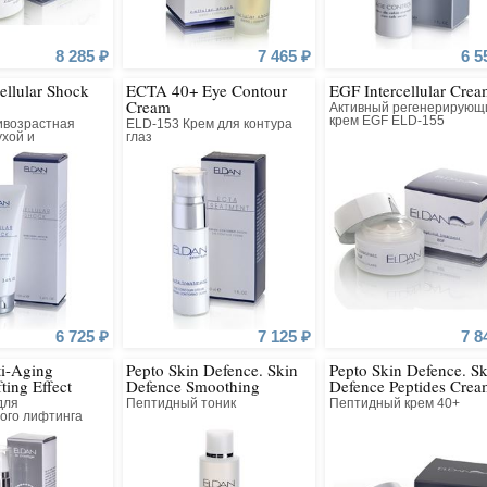
8 285 ₽
7 465 ₽
6 5
llular Shock
ECTA 40+ Eye Contour
EGF Intercellular Cre
 Fine
Cream
Активный регенерирующ
крем EGF ELD-155
ивозрастная
ELD-153 Крем для контура
ухой и
глаз
 кожи
от
1 786 ₽
y Wash
Hemp and
6 725 ₽
7 125 ₽
7 8
от
1 699 ₽
i-Aging
Pepto Skin Defence. Skin
Pepto Skin Defence. Sk
ting Effect
Defence Smoothing
Defence Peptides Crea
Peptides Tonic Lotion
40+
для
Пептидный тоник
Пептидный крем 40+
ого лифтинга
оничной кожи