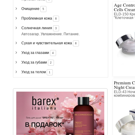
приобрета
Age Contro
Cells Crea
Очищение
5
ELD-150 Кре
"Клеточная 
Проблемная кожа
8
всех типов 
Солнечная линия
3
Автозагар. Увлажнение. Питание.
Сухая и чувствительная кожа
8
Уход за глазами
4
Уход за губами
2
Уход за телом
1
Premium Ce
Night Cre
ELD-43 Ноч
комбинирова
очень сухой
кожи