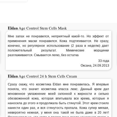
Eldan
Age Control Stem Cells Mask
Мне запах не понравился, неприятный какой-то. Но эффект от
применения маски понравился. Кожа подтягивается. Не сразу,
конечно, но регулярное использование (2 раза в неделю) дает
положительный результат. Мимические морщинки
разглаживаются. Смывается легко, без остатка
33 года
Оксана, 24.09.2013
Eldan
Age Control 24 h Stem Cells Cream
Сразу скажу, что косметика Eldan мне понравилась. Я впервые
поняла, что значит косметика класса люкс. Данный крем дал
мгновенное увлажнение моей склонной к жирности и сильно
обезвоженной кожа, которая впитывала все крема, которые я
наносила до этого и продолжала быть стянутой. Этот крем стоило
нанести один раз, и вся стянутость пропала. Кожа супер мягкая,
невероятно нежная, у меня она такой не была даже в 20 лет!