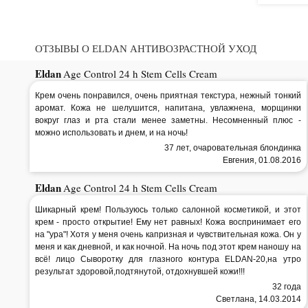
ОТЗЫВЫ О ELDAN АНТИВОЗРАСТНОЙ УХОД
Eldan
Age Control 24 h Stem Cells Cream
Крем очень понравился, очень приятная текстура, нежный тонкий
аромат. Кожа не шелушится, напитана, увлажнена, морщинки
вокруг глаз и рта стали менее заметны. Несомненный плюс -
можно использовать и днем, и на ночь!
37 лет, очаровательная блондинка
Евгения, 01.08.2016
Eldan
Age Control 24 h Stem Cells Cream
Шикарный крем! Пользуюсь только салонной косметикой, и этот
крем - просто открытие! Ему нет равных! Кожа воспринимает его
на "ура"! Хотя у меня очень капризная и чувствительная кожа. Он у
меня и как дневной, и как ночной. На ночь под этот крем наношу на
всё! лицо Сыворотку для глазного контура ELDAN-20,на утро
результат здоровой,подтянутой, отдохнувшей кожи!!!
32 года
Светлана, 14.03.2014