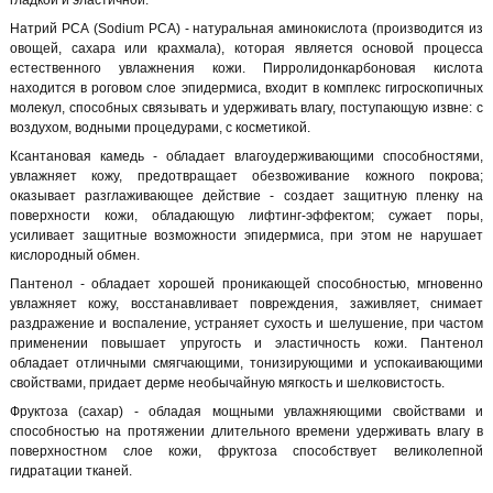
гладкой и эластичной.
Натрий РСА (Sodium PCA) - натуральная аминокислота (производится из
овощей, сахара или крахмала), которая является основой процесса
естественного увлажнения кожи. Пирролидонкарбоновая кислота
находится в роговом слое эпидермиса, входит в комплекс гигроскопичных
молекул, способных связывать и удерживать влагу, поступающую извне: с
воздухом, водными процедурами, с косметикой.
Ксантановая камедь - обладает влагоудерживающими способностями,
увлажняет кожу, предотвращает обезвоживание кожного покрова;
оказывает разглаживающее действие - создает защитную пленку на
поверхности кожи, обладающую лифтинг-эффектом; сужает поры,
усиливает защитные возможности эпидермиса, при этом не нарушает
кислородный обмен.
Пантенол - обладает хорошей проникающей способностью, мгновенно
увлажняет кожу, восстанавливает повреждения, заживляет, снимает
раздражение и воспаление, устраняет сухость и шелушение, при частом
применении повышает упругость и эластичность кожи. Пантенол
обладает отличными смягчающими, тонизирующими и успокаивающими
свойствами, придает дерме необычайную мягкость и шелковистость.
Фруктоза (сахар) - обладая мощными увлажняющими свойствами и
способностью на протяжении длительного времени удерживать влагу в
поверхностном слое кожи, фруктоза способствует великолепной
гидратации тканей.