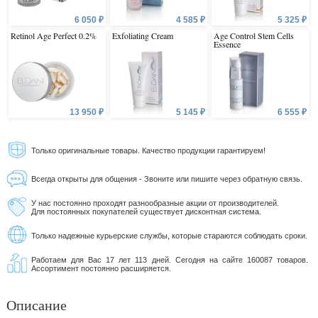
6 050 ₽
4 585 ₽
5 325 ₽
Retinol Age Perfect 0.2%
Exfoliating Cream
Age Control Stem Сells
Essence
13 950 ₽
5 145 ₽
6 555 ₽
Только оригинальные товары. Качество продукции гарантируем!
Всегда открыты для общения - Звоните или пишите через обратную связь.
У нас постоянно проходят разнообразные акции от производителей.
Для постоянных покупателей существует дисконтная система.
Только надежные курьерские службы, которые стараются соблюдать сроки.
Работаем для Вас 17 лет 113 дней. Сегодня на сайте 160087 товаров.
Ассортимент постоянно расширяется.
Описание