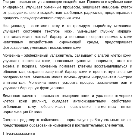
Глицин - оказывает увлажняющее воздействие. Проникая в глубокие слои
эпидермиса, улучшает обменные процессы, защищает мембраны клеток
от разрушительного воздействия свободных радикалов, предотвращает
процессы преждевременного старения кожи.
Ниацинамид - осветляет кожу и контролирует выработку меланина,
улучшает состояние текстуры кожи, уменьшает глубину морщин,
восстанавливает кожный барьер и повышает сопротивляемость кожи
негативным воздействиям окружающей среды, предотвращает
фотостарение, уменьшает покраснения кожи.
Мочевина - эффективный увлажнитель, связывает с влагой клетки кожи,
улучшает состояния кожи, вызванные сухостью: например, такие как
экзема и псориаз. Мочевина помогает клеткам восстанавливаться и
обновляться, сохраняя защитный барьер кожи и препятствуя внешним
раздражителям. Мочевина может помочь другим ингредиентам быстрее
впитываться. Мочевина может ускорить процесс заживления ран и
улучшает барьерную функцию кожи.
Лимонная кислота - оказывает очищение кожи и удаление отмерших
клеток кожи (пилинг), обладает антиоксидантными свойствами,
отбеливает кожу, обеспечивает осветление пигментных пятен,
нормализация Ph кожи.
Экстракт родомирта войлочного - нормализует работу сальных желез,
предотвращая образование комедонов и воспалительных элементов.
Применение