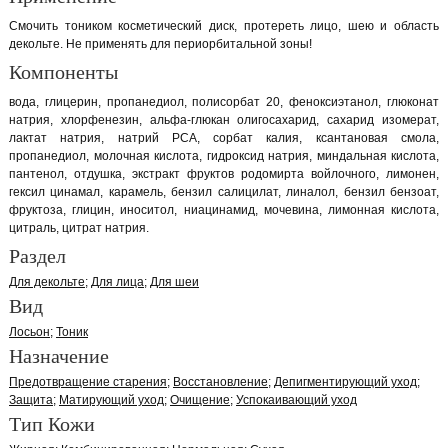
Смочить тоником косметический диск, протереть лицо, шею и область
декольте. Не применять для периорбитальной зоны!
Компоненты
вода, глицерин, пропанедиол, полисорбат 20, феноксиэтанол, глюконат
натрия, хлорфенезин, альфа-глюкан олигосахарид, сахарид изомерат,
лактат натрия, натрий РСА, сорбат калия, ксантановая смола,
пропанедиол, молочная кислота, гидроксид натрия, миндальная кислота,
пантенол, отдушка, экстракт фруктов родомирта войлочного, лимонен,
гексил цинамал, карамель, бензил салицилат, линалол, бензил бензоат,
фруктоза, глицин, иноситол, ниацинамид, мочевина, лимонная кислота,
цитраль, цитрат натрия.
Раздел
Для декольте
Для лица
Для шеи
Вид
Лосьон
Тоник
Назначение
Предотвращение старения
Восстановление
Депигментирующий уход
Защита
Матирующий уход
Очищение
Успокаивающий уход
Тип Кожи