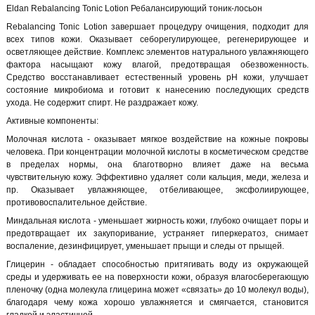
Eldan Rebalancing Tonic Lotion Ребалансирующий тоник-лосьон
Rebalancing Tonic Lotion завершает процедуру очищения, подходит для
всех типов кожи. Оказывает себорегулирующее, регенерирующее и
осветляющее действие. Комплекс элементов натурального увлажняющего
фактора насыщают кожу влагой, предотвращая обезвоженность.
Средство восстанавливает естественный уровень pH кожи, улучшает
состояние микробиома и готовит к нанесению последующих средств
ухода. Не содержит спирт. Не раздражает кожу.
Активные компоненты:
Молочная кислота - оказывает мягкое воздействие на кожные покровы
человека. При концентрации молочной кислоты в косметическом средстве
в пределах нормы, она благотворно влияет даже на весьма
чувствительную кожу. Эффективно удаляет соли кальция, меди, железа и
пр. Оказывает увлажняющее, отбеливающее, эксфолиирующее,
противовоспалительное действие.
Миндальная кислота - уменьшает жирность кожи, глубоко очищает поры и
предотвращает их закупоривание, устраняет гиперкератоз, снимает
воспаление, дезинфицирует, уменьшает прыщи и следы от прыщей.
Глицерин - обладает способностью притягивать воду из окружающей
среды и удерживать ее на поверхности кожи, образуя влагосберегающую
пленочку (одна молекула глицерина может «связать» до 10 молекул воды),
благодаря чему кожа хорошо увлажняется и смягчается, становится