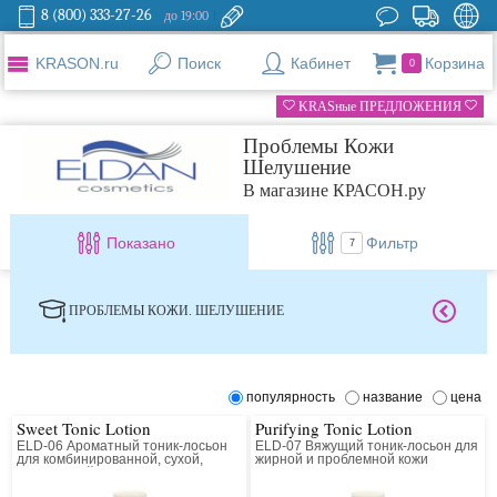
8 (800) 333-27-26
до 19:00
KRASON.ru
Поиск
Кабинет
Корзина
0
KRASные ПРЕДЛОЖЕНИЯ
Проблемы Кожи
Шелушение
В магазине КРАСОН.ру
Показано
Фильтр
7
ПРОБЛЕМЫ КОЖИ. ШЕЛУШЕНИЕ
популярность
название
цена
Sweet Tonic Lotion
Purifying Tonic Lotion
ELD-06 Ароматный тоник-лосьон
ELD-07 Вяжущий тоник-лосьон для
для комбинированной, сухой,
жирной и проблемной кожи
нормальной кожи