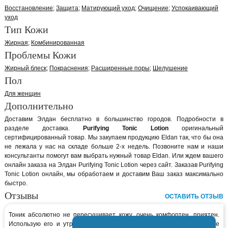
Восстановление
Защита
Матирующий уход
Очищение
Успокаивающий
уход
Тип Кожи
Жирная
Комбинированная
Проблемы Кожи
Жирный блеск
Покраснения
Расширенные поры
Шелушение
Пол
Для женщин
Дополнительно
Доставим Элдан бесплатно в большинство городов. Подробности в
разделе доставка.
Purifying Tonic Lotion
оригинальный
сертифицированный товар. Мы закупаем продукцию Eldan так, что бы она
не лежала у нас на складе больше 2-х недель. Позвоните нам и наши
консультанты помогут вам выбрать нужный товар Eldan. Или ждем вашего
онлайн заказа на Элдан Purifying Tonic Lotion через сайт. Заказав Purifying
Tonic Lotion онлайн, мы обработаем и доставим Ваш заказ максимально
быстро.
Отзывы
ОСТАВИТЬ ОТЗЫВ
Тоник абсолютно не пересушивает кожу, очень комфортен, приятен.
Использую его и утром, и вечером - оставляет классное ощущение