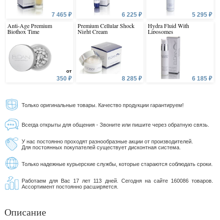
7 465 ₽
6 225 ₽
5 295 ₽
Anti-Age Premium
Premium Cellular Shock
Hydra Fluid With
Biothox Time
Night Cream
Liposomes
от
350 ₽
8 285 ₽
6 185 ₽
Только оригинальные товары. Качество продукции гарантируем!
Всегда открыты для общения - Звоните или пишите через обратную связь.
У нас постоянно проходят разнообразные акции от производителей.
Для постоянных покупателей существует дисконтная система.
Только надежные курьерские службы, которые стараются соблюдать сроки.
Работаем для Вас 17 лет 113 дней. Сегодня на сайте 160086 товаров.
Ассортимент постоянно расширяется.
Описание