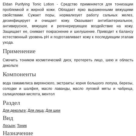
Eldan Purifying Tonic Lotion - Средство применяется для тонизации
проблемной и жирной кожи. Обладает ярко выраженными вяжущими
свойствами. Сужает поры, нормализует работу сальных желез,
дезинфицирует и очищает кожу. Оказывает антибактериальное,
антивирусное, вяжущее и регенерирующее воздействие на кожу.
Защищает ее, снимает покраснение и шелушение. Приводит к балансу
естественный уровень рН и подготавливает кожу к последующим этапам
ухода.
Применение
Смочить тоником косметический диск, протереть лицо, шею и область
декольте
Компоненты
вода гамамелиса виргинского, экстракты: корня большого лопуха, березы,
солодки и шалфея, масло лаванды, масло луговой мяты и чабреца,
салициловая кислота, ментол
Раздел
Для декольте
Для лица
Для шеи
Вид
Лосьон
Тоник
Назначение