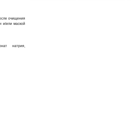
после очищения
и и/или маской
онат натрия,