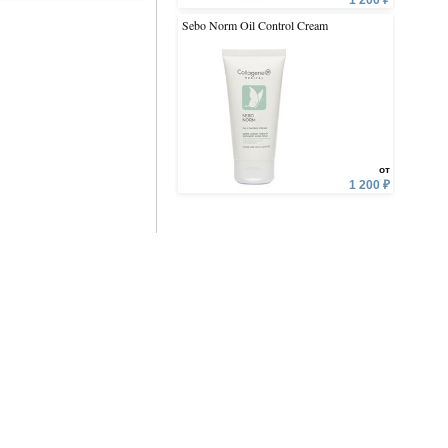
1 200 ₽
Sebo Norm Oil Control Cream
Collagen 
от
1 200 ₽