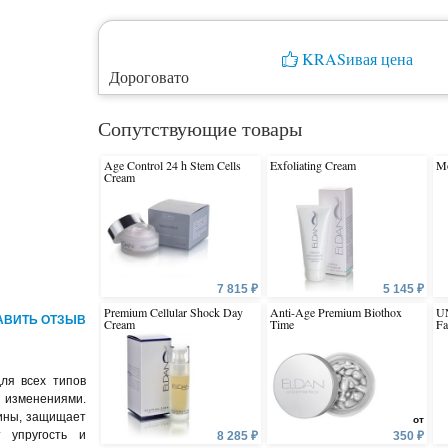
KRASивая цена
Дороговато
Сопутствующие товары
Age Control 24 h Stem Cells
Exfoliating Cream
Mo
Cream
7 815 ₽
5 145 ₽
Premium Cellular Shock Day
Anti-Age Premium Biothox
UN
АВИТЬ ОТЗЫВ
Cream
Time
Fa
ля всех типов
 изменениями.
щины, защищает
от
т упругость и
8 285 ₽
350 ₽