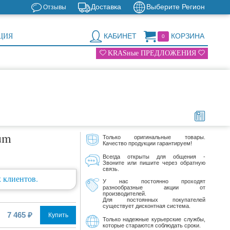
Доставка
Выберите Регион
Отзывы
КАБИНЕТ
КОРЗИНА
ЦИЯ
0
KRASные ПРЕДЛОЖЕНИЯ
rum
Только оригинальные товары.
Качество продукции гарантируем!
Всегда открыты для общения -
Звоните или пишите через обратную
связь.
 клиентов.
У нас постоянно проходят
разнообразные акции от
производителей.
Для постоянных покупателей
существует дисконтная система.
7 465 ₽
Купить
Только надежные курьерские службы,
которые стараются соблюдать сроки.