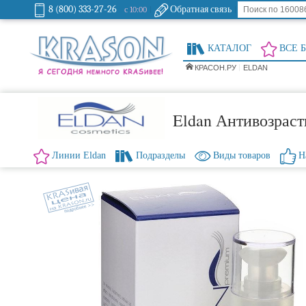
8 (800) 333-27-26
Обратная связь
с 10:00
КАТАЛОГ
ВСЕ 
КРАСОН.РУ
ELDAN
Eldan Антивозраст
Линии Eldan
Подразделы
Виды товаров
Н