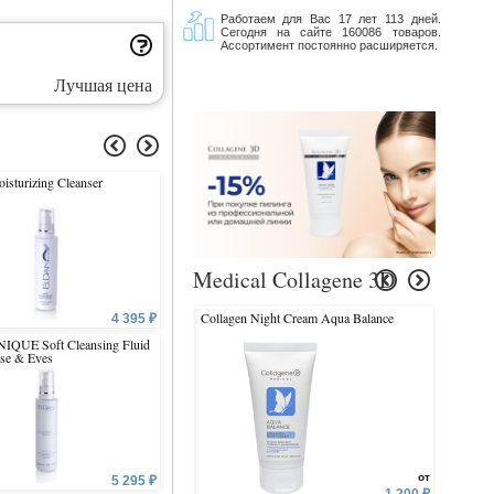
Работаем для Вас 17 лет 113 дней.
Сегодня на сайте 160086 товаров.
Ассортимент постоянно расширяется.
Лучшая цена
isturizing Cleanser
Premium Cellular Shock Night
Eye Contour Nourishing 
Cream
Medical Collagene 3D
Collagen Night Cream Aqua Balance
Collagen
4 395 ₽
8 285 ₽
6 
IQUE Soft Cleansing Fluid
Hydra Fluid With Liposomes
Hydro C Intensive Fluid
se & Eyes
от
5 295 ₽
6 185 ₽
6 