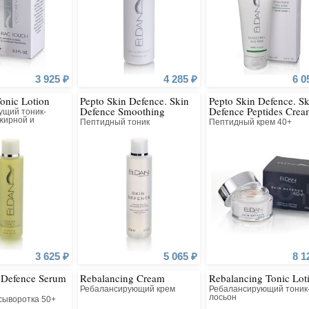
3 925 ₽
4 285 ₽
6 0
Tonic Lotion
Pepto Skin Defence. Skin
Pepto Skin Defence. Sk
Defence Smoothing
Defence Peptides Crea
ущий тоник-
Peptides Tonic Lotion
40+
жирной и
Пептидный тоник
Пептидный крем 40+
 кожи
3 625 ₽
5 065 ₽
8 1
 Defence Serum
Rebalancing Cream
Rebalancing Tonic Lot
Ребалансирующий крем
Ребалансирующий тоник
лосьон
сыворотка 50+