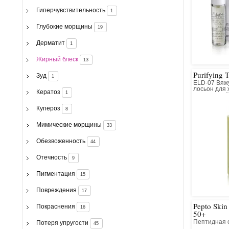
Гиперчувствительность
1
Глубокие морщины
19
Дерматит
1
Жирный блеск
13
Purifying 
Зуд
1
ELD-07 Вяж
лосьон для 
Кератоз
1
проблемной
Купероз
8
Мимические морщины
33
Обезвоженность
44
Отечность
9
Пигментация
15
Повреждения
17
Pepto Skin
Покраснения
16
50+
Пептидная 
Потеря упругости
45