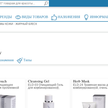
БРЕНДЫ
ВИДЫ ТОВАРОВ
НАЗНАЧЕНИЯ
ИНФОРМА
МЫ КОЖИ - ЖИРНЫЙ БЛЕСК
у
значения
Типы
Touch
Cleansing Gel
Herb Mask
чищающее
ELD-03 Очищающий Гель
ELD-24 Травяная маска 
ля проблемной
для комбинированной,
комбинированной, очень
жирной и нормальной кожи
жирной, жирной, нормал
кожи