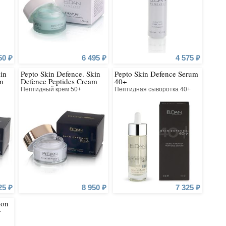
50 ₽
6 495 ₽
4 575 ₽
in
Pepto Skin Defence. Skin
Pepto Skin Defence Serum
m
Defence Peptides Cream
40+
50+
Пептидный крем 50+
Пептидная сыворотка 40+
25 ₽
8 950 ₽
7 325 ₽
ion
-