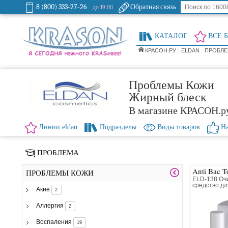
8 (800) 333-27-26
Обратная связь
до 19:00
КАТАЛОГ
ВСЕ 
КРАСОН.РУ
ELDAN
ПРОБЛЕ
Проблемы Кожи
Жирный блеск
В магазине КРАСОН.р
Линии eldan
Подразделы
Виды товаров
На
ПРОБЛЕМА
Anti Bac 
ПРОБЛЕМЫ КОЖИ
ELD-138 О
средство д
Акне
2
кожи
Аллергия
2
Воспаления
19