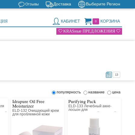
Доставка
Выберите Регион
Отзывы
КАБИНЕТ
КОРЗИНА
ЦИЯ
0
KRASные ПРЕДЛОЖЕНИЯ
13
популярность
название
цена
Idrapure Oil Free
Purifying Pack
Moisturizer
для
ELD-133 Лечебный акне-
лосьон для
ELD-132 Очищающий крем
ьной
комбинированной и жирной
для проблемной кожи
кожи