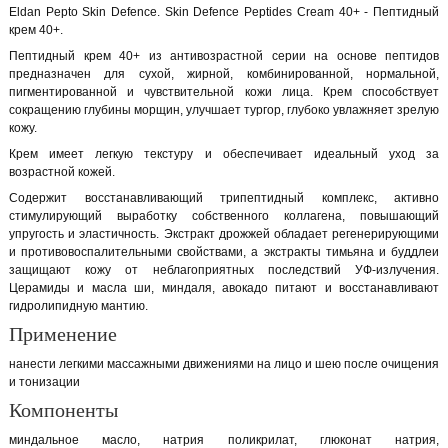
Eldan Pepto Skin Defence. Skin Defence Peptides Cream 40+ - Пептидный
крем 40+.
Пептидный крем 40+ из антивозрастной серии на основе пептидов
предназначен для сухой, жирной, комбинированной, нормальной,
пигментированной и чувствительной кожи лица. Крем способствует
сокращению глубины морщин, улучшает тургор, глубоко увлажняет зрелую
кожу.
Крем имеет легкую текстуру и обеспечивает идеальный уход за
возрастной кожей.
Содержит восстанавливающий трипептидный комплекс, активно
стимулирующий выработку собственного коллагена, повышающий
упругость и эластичность. Экстракт дрожжей обладает регенерирующими
и противовоспалительными свойствами, а экстракты тимьяна и буддлеи
защищают кожу от неблагоприятных последствий УФ-излучения.
Церамиды и масла ши, миндаля, авокадо питают и восстанавливают
гидролипидную мантию.
Применение
нанести легкими массажными движениями на лицо и шею после очищения
и тонизации
Компоненты
миндальное масло, натрия поликрилат, глюконат натрия,