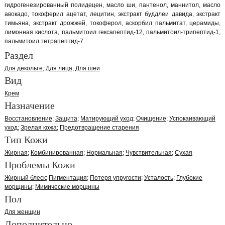
гидрогенезированный полидецен, масло ши, пантенол, маннитол, масло
авокадо, токоферил ацетат, лецитин, экстракт буддлеи давида, экстракт
тимьяна, экстракт дрожжей, токоферол, аскорбил пальмитат, церамиды,
лимонная кислота, пальмитоил гексапептид-12, пальмитоил-трипептид-1,
пальмитоил тетрапептид-7.
Раздел
Для декольте
Для лица
Для шеи
Вид
Крем
Назначение
Восстановление
Защита
Матирующий уход
Очищение
Успокаивающий
уход
Зрелая кожа
Предотвращение старения
Тип Кожи
Жирная
Комбинированная
Нормальная
Чувствительная
Сухая
Проблемы Кожи
Жирный блеск
Пигментация
Потеря упругости
Усталость
Глубокие
морщины
Мимические морщины
Пол
Для женщин
Дополнительно