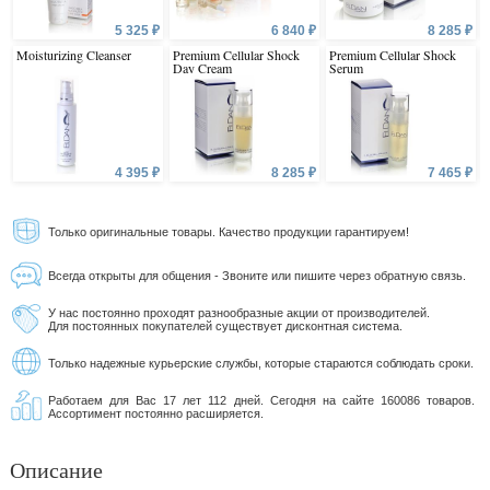
5 325 ₽
6 840 ₽
8 285 ₽
Moisturizing Cleanser
Premium Cellular Shock
Premium Cellular Shock
Day Cream
Serum
4 395 ₽
8 285 ₽
7 465 ₽
Только оригинальные товары. Качество продукции гарантируем!
Всегда открыты для общения - Звоните или пишите через обратную связь.
У нас постоянно проходят разнообразные акции от производителей.
Для постоянных покупателей существует дисконтная система.
Только надежные курьерские службы, которые стараются соблюдать сроки.
Работаем для Вас 17 лет 112 дней. Сегодня на сайте 160086 товаров.
Ассортимент постоянно расширяется.
Описание