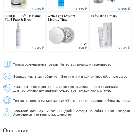
8 285 ₽
3 995 ₽
6 050 ₽
UNIQUE Soft Cleansing
Anti-Age Premium
Exfoliating Cream
Fluid Fase & Eyes
Biothox Time
от
5 295 ₽
350 ₽
5 145 ₽
Только оригинальные товары. Качество продукции гарантируем!
Всегда открыты для общения - Звоните или пишите через обратную связь.
У нас постоянно проходят разнообразные акции от производителей.
Для постоянных покупателей существует дисконтная система.
Только надежные курьерские службы, которые стараются соблюдать сроки.
Работаем для Вас 17 лет 114 дней. Сегодня на сайте 160087 товаров.
Ассортимент постоянно расширяется.
Описание