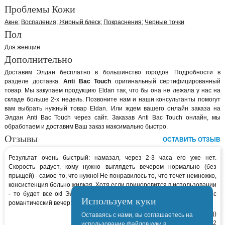
Проблемы Кожи
Акне
Воспаления
Жирный блеск
Покраснения
Черные точки
Пол
Для женщин
Дополнительно
Доставим Элдан бесплатно в большинство городов. Подробности в
разделе доставка.
Anti Bac Touch
оригинальный сертифицированный
товар. Мы закупаем продукцию Eldan так, что бы она не лежала у нас на
складе больше 2-х недель. Позвоните нам и наши консультанты помогут
вам выбрать нужный товар Eldan. Или ждем вашего онлайн заказа на
Элдан Anti Bac Touch через сайт. Заказав Anti Bac Touch онлайн, мы
обработаем и доставим Ваш заказ максимально быстро.
Отзывы
ОСТАВИТЬ ОТЗЫВ
Результат очень быстрый: намазал, через 2-3 часа его уже нет.
Скорость радует, кому нужно выглядеть вечером нормально (без
прыщей) - самое то, что нужно! Не понравилось то, что течет немножко,
консистенция больно жидкая. Хотя если приноровится в использовании
- то будет все ок! Элдану 5 за этот флакончик - мне пару раз спас
Используем куки
романтический вечер:))
Молодая, симпатичная:))
Оставаясь с нами, вы соглашаетесь на
Катюня, 05.10.2012
использование файлов куки в