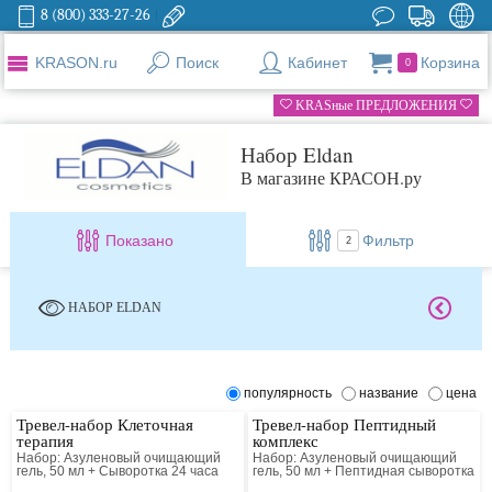
8 (800) 333-27-26
KRASON.ru
Поиск
Кабинет
Корзина
0
KRASные ПРЕДЛОЖЕНИЯ
Набор Eldan
В магазине КРАСОН.ру
Показано
Фильтр
2
НАБОР ELDAN
популярность
название
цена
Тревел-набор Клеточная
Тревел-набор Пептидный
терапия
комплекс
Набор: Азуленовый очищающий
Набор: Азуленовый очищающий
гель, 50 мл + Сыворотка 24 часа
гель, 50 мл + Пептидная сыворотка
«Клеточная терапия», 15 мл +
50+, 15 мл + Пептидный крем 50+,