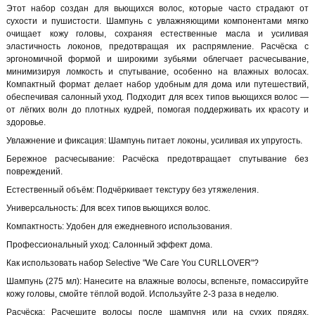
Этот набор создан для вьющихся волос, которые часто страдают от
сухости и пушистости. Шампунь с увлажняющими компонентами мягко
очищает кожу головы, сохраняя естественные масла и усиливая
эластичность локонов, предотвращая их распрямление. Расчёска с
эргономичной формой и широкими зубьями облегчает расчесывание,
минимизируя ломкость и спутывание, особенно на влажных волосах.
Компактный формат делает набор удобным для дома или путешествий,
обеспечивая салонный уход. Подходит для всех типов вьющихся волос —
от лёгких волн до плотных кудрей, помогая поддерживать их красоту и
здоровье.
Увлажнение и фиксация: Шампунь питает локоны, усиливая их упругость.
Бережное расчесывание: Расчёска предотвращает спутывание без
повреждений.
Естественный объём: Подчёркивает текстуру без утяжеления.
Универсальность: Для всех типов вьющихся волос.
Компактность: Удобен для ежедневного использования.
Профессиональный уход: Салонный эффект дома.
Как использовать набор Selective "We Care You CURLLOVER"?
Шампунь (275 мл): Нанесите на влажные волосы, вспеньте, помассируйте
кожу головы, смойте тёплой водой. Используйте 2-3 раза в неделю.
Расчёска: Расчешите волосы после шампуня или на сухих прядях,