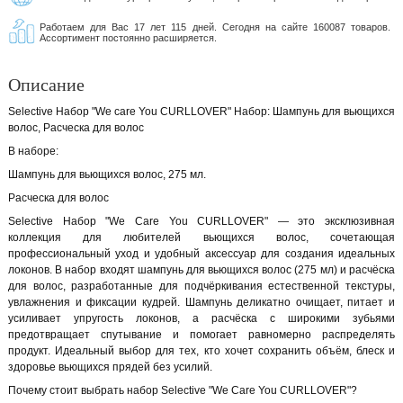
Работаем для Вас 17 лет 115 дней. Сегодня на сайте 160087 товаров.
Ассортимент постоянно расширяется.
Описание
Selective Набор "We care You CURLLOVER" Набор: Шампунь для вьющихся
волос, Расческа для волос
В наборе:
Шампунь для вьющихся волос, 275 мл.
Расческа для волос
Selective Набор "We Care You CURLLOVER" — это эксклюзивная
коллекция для любителей вьющихся волос, сочетающая
профессиональный уход и удобный аксессуар для создания идеальных
локонов. В набор входят шампунь для вьющихся волос (275 мл) и расчёска
для волос, разработанные для подчёркивания естественной текстуры,
увлажнения и фиксации кудрей. Шампунь деликатно очищает, питает и
усиливает упругость локонов, а расчёска с широкими зубьями
предотвращает спутывание и помогает равномерно распределять
продукт. Идеальный выбор для тех, кто хочет сохранить объём, блеск и
здоровье вьющихся прядей без усилий.
Почему стоит выбрать набор Selective "We Care You CURLLOVER"?