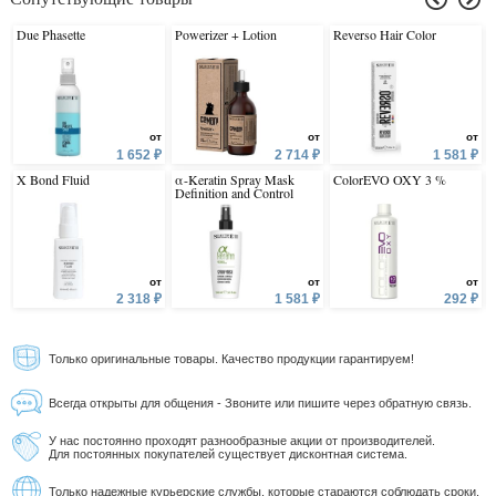
Due Phasette
Powerizer + Lotion
Reverso Hair Color
от
от
от
1 652 ₽
2 714 ₽
1 581 ₽
X Bond Fluid
α-Keratin Spray Mask
ColorEVO OXY 3 %
Definition and Control
от
от
от
2 318 ₽
1 581 ₽
292 ₽
Только оригинальные товары. Качество продукции гарантируем!
Всегда открыты для общения - Звоните или пишите через обратную связь.
У нас постоянно проходят разнообразные акции от производителей.
Для постоянных покупателей существует дисконтная система.
Только надежные курьерские службы, которые стараются соблюдать сроки.