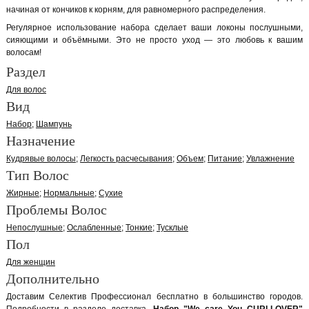
начиная от кончиков к корням, для равномерного распределения.
Регулярное использование набора сделает ваши локоны послушными,
сияющими и объёмными. Это не просто уход — это любовь к вашим
волосам!
Раздел
Для волос
Вид
Набор
Шампунь
Назначение
Кудрявые волосы
Легкость расчесывания
Объем
Питание
Увлажнение
Тип Волос
Жирные
Нормальные
Сухие
Проблемы Волос
Непослушные
Ослабленные
Тонкие
Тусклые
Пол
Для женщин
Дополнительно
Доставим Селектив Профессионал бесплатно в большинство городов.
Подробности в разделе доставка.
Набор "We care You CURLLOVER"