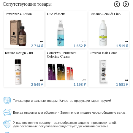
Сопутствующие товары
Powerizer + Lotion
Due Phasette
Balsamo Semi di Lino
от
от
от
2 714 ₽
1 652 ₽
1 519 ₽
Texture Design Curl
ColorEvo Permanent
Reverso Hair Color
Coloring Cream
от
от
от
2 549 ₽
1 198 ₽
1 581 ₽
Только оригинальные товары. Качество продукции гарантируем!
Всегда открыты для общения - Звоните или пишите через обратную связь.
У нас постоянно проходят разнообразные акции от производителей.
Для постоянных покупателей существует дисконтная система.