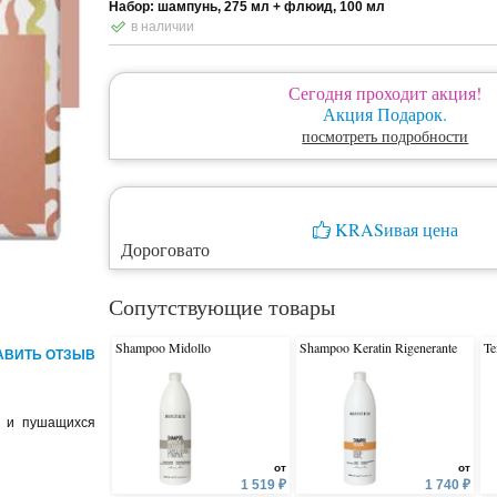
Набор: шампунь, 275 мл + флюид, 100 мл
в наличии
Сегодня проходит акция!
Акция Подарок.
посмотреть подробности
KRASивая цена
Дороговато
Сопутствующие товары
Shampoo Midollo
Shampoo Keratin Rigenerante
Te
АВИТЬ ОТЗЫВ
я и пушащихся
от
от
1 519 ₽
1 740 ₽