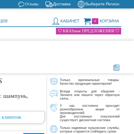
Доставка
Выберите Регион
Отзывы
КАБИНЕТ
КОРЗИНА
ЦИЯ
0
KRASные ПРЕДЛОЖЕНИЯ
S
Только оригинальные товары.
Качество продукции гарантируем!
Всегда открыты для общения -
: шампунь,
Звоните или пишите через обратную
связь.
У нас постоянно проходят
разнообразные акции от
производителей.
 клиентов.
Для постоянных покупателей
существует дисконтная система.
Только надежные курьерские службы,
которые стараются соблюдать сроки.