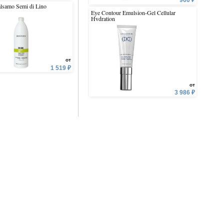
960 ₽
lsamo Semi di Lino
ColorEvo Permanent Coloring
ColorEVO OXY 3 %
Cream
Eye Contour Emulsion-Gel Cellular
Cleansin
Hydration
от
от
1 519 ₽
1 198 ₽
от
3 986 ₽