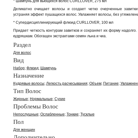
* Шампунь для вьющихся волос CURLLOVER, 275 мл
Деликатно очищает волосы и создает четко очерченные завитки
устраняя эффект пушащихся волос. Увлажняет волосы, без утяжелен
* Супердисциплинирующий флюид CURLLOVER, 100 мл
Придает четкость контурам завитков и сохраняет их форму надолго.
кудряшкам. Обогащен экстрактами семян льна и чиа.
Раздел
Для волос
Вид
Набор
Флюид
Шампунь
Назначение
Кудрявые волосы
Легкость расчесывания
Объем
Питание
Увлажнен
Тип Волос
Жирные
Нормальные
Сухие
Проблемы Волос
Непослушные
Ослабленные
Тонкие
Тусклые
Пол
Для женщин
Дополнительно