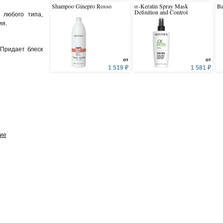
Shampoo Ginepro Rosso
α-Keratin Spray Mask
Ba
Definition and Control
 любого типа,
ия.
 Придает блеск
от
от
1 519 ₽
1 581 ₽
ие