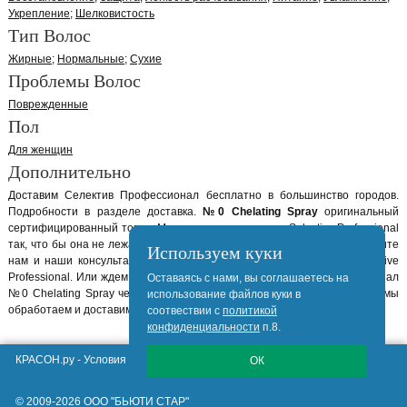
Укрепление
Шелковистость
Тип Волос
Жирные
Нормальные
Сухие
Проблемы Волос
Поврежденные
Пол
Для женщин
Дополнительно
Доставим Селектив Профессионал бесплатно в большинство городов.
Подробности в разделе доставка.
№0 Chelating Spray
оригинальный
сертифицированный товар. Мы закупаем продукцию Selective Professional
так, что бы она не лежала у нас на складе больше 2-х недель. Позвоните
Используем куки
нам и наши консультанты помогут вам выбрать нужный товар Selective
Professional. Или ждем вашего онлайн заказа на Селектив Профессионал
Оставаясь с нами, вы соглашаетесь на
№0 Chelating Spray через сайт. Заказав №0 Chelating Spray онлайн, мы
использование файлов куки в
обработаем и доставим Ваш заказ максимально быстро.
соотвествии с
политикой
конфиденциальности
п.8.
КРАСОН.ру -
Условия Продажи, Доставки, Гарантии
ОК
© 2009-2026 ООО "БЬЮТИ СТАР"