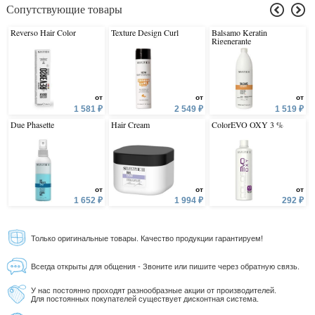
Сопутствующие товары
Reverso Hair Color
Texture Design Curl
Balsamo Keratin
Rigenerante
от
от
от
1 581 ₽
2 549 ₽
1 519 ₽
Due Phasette
Hair Cream
ColorEVO OXY 3 %
от
от
от
1 652 ₽
1 994 ₽
292 ₽
Только оригинальные товары. Качество продукции гарантируем!
Всегда открыты для общения - Звоните или пишите через обратную связь.
У нас постоянно проходят разнообразные акции от производителей.
Для постоянных покупателей существует дисконтная система.