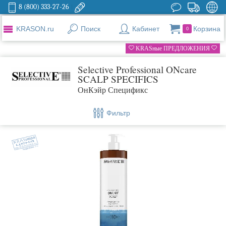
8 (800) 333-27-26
KRASON.ru
Поиск
Кабинет
Корзина
0
KRASные ПРЕДЛОЖЕНИЯ
Selective Professional ONcare
SCALP SPECIFICS
ОнКэйр Спецификс
Фильтр