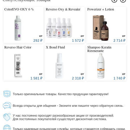
ColorEVO OXY 6 %
Reverso Oxy & Revealer
Powerizer + Lotion
от
от
от
292 ₽
1 572 ₽
2 714 ₽
Reverso Hair Color
X Bond Fluid
Shampoo Keratin
Rigenerante
от
от
от
1 581 ₽
2 318 ₽
1 740 ₽
Только оригинальные товары. Качество продукции гарантируем!
Всегда открыты для общения - Звоните или пишите через обратную связь.
У нас постоянно проходят разнообразные акции от производителей.
Для постоянных покупателей существует дисконтная система.
Только надежные курьерские службы, которые стараются соблюдать сроки.