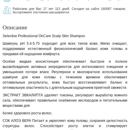
Работаем для Вас 17 лет 113 дней. Сегодня на сайте 160087 товаров.
Ассортимент постоянно расширяется.
Описание
Selective Professional OnCare Scalp Skin Shampoo
Шампунь рН 5.4-5.75 подходит для всех типов кожи. Мягко очищает,
поддерживая естественный физиологический баланс кожи головы и
придавая ей ощущение комфорта.
Особая жидкая консистенция обеспечивает быстрое и полное
высвобождение активных ингредиентов для интенсивного очищения и
уменьшения потери влаги. Регулярное и многократное использование
шампуня для кожи головы с течением времени обеспечивает
оптимальные результаты, кожа быстро восстанавливает баланс и
оптимальную эластичность с длительным ощущением приятной свежести.
ЭКСТРАКТ ЭВКАЛИПТА удаляет токсины, регулирует выработку кожного
сала, обеспечивает правильное снабжение кислородом и питательными
веществами для
более здорового роста волос.
СОК АЛОЭ ВЕРА Питает и укрепляет кожу головы, сохраняя целостность
структуры волос. Способствует росту клеток и стимулирует