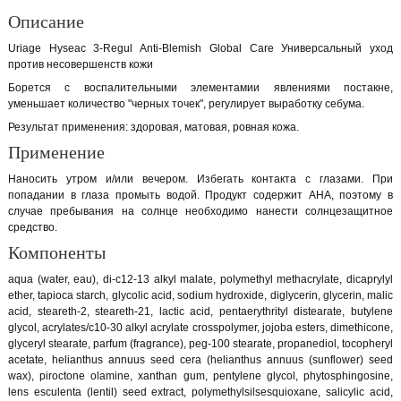
Описание
Uriage Hyseac 3-Regul Anti-Blemish Global Care Универсальный уход
против несовершенств кожи
Борется с воспалительными элементамии явлениями постакне,
уменьшает количество "черных точек", регулирует выработку себума.
Результат применения: здоровая, матовая, ровная кожа.
Применение
Наносить утром и/или вечером. Избегать контакта с глазами. При
попадании в глаза промыть водой. Продукт содержит АНА, поэтому в
случае пребывания на солнце необходимо нанести солнцезащитное
средство.
Компоненты
aqua (water, eau), di-c12-13 alkyl malate, polymethyl methacrylate, dicaprylyl
ether, tapioca starch, glycolic acid, sodium hydroxide, diglycerin, glycerin, malic
acid, steareth-2, steareth-21, lactic acid, pentaerythrityl distearate, butylene
glycol, acrylates/c10-30 alkyl acrylate crosspolymer, jojoba esters, dimethicone,
glyceryl stearate, parfum (fragrance), peg-100 stearate, propanediol, tocopheryl
acetate, helianthus annuus seed cera (helianthus annuus (sunflower) seed
wax), piroctone olamine, xanthan gum, pentylene glycol, phytosphingosine,
lens esculenta (lentil) seed extract, polymethylsilsesquioxane, salicylic acid,