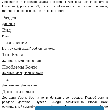
zinc lactate, asiaticoside, acacia decurrens flower cera (acacia decurrens
flower wax), polyglycerin-3, glycyrrhiza inflata root extract, sodium benzoate,
rhamnose, glucose, glucuronic acid, tocopherol.
Раздел
Для лица
Вид
Крем
Назначение
Матирующий уход
Проблемная кожа
Тип Кожи
Жирная
Комбинированная
Проблемы Кожи
Жирный блеск
Черные точки
Пол
Для женщин
Для мужчин
Дополнительно
Доставим Урьяж бесплатно в большинство городов. Подробности в
разделе доставка.
Hyseac 3-Regul Anti-Blemish Global Care
оригинальный сертифицированный товар. Мы закупаем продукцию Uriage