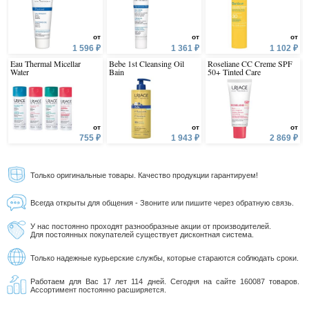
от
от
от
1 596 ₽
1 361 ₽
1 102 ₽
Eau Thermal Micellar
Bebe 1st Cleansing Oil
Roseliane CC Creme SPF
Water
Bain
50+ Tinted Care
от
от
от
755 ₽
1 943 ₽
2 869 ₽
Только оригинальные товары. Качество продукции гарантируем!
Всегда открыты для общения - Звоните или пишите через обратную связь.
У нас постоянно проходят разнообразные акции от производителей.
Для постоянных покупателей существует дисконтная система.
Только надежные курьерские службы, которые стараются соблюдать сроки.
Работаем для Вас 17 лет 114 дней. Сегодня на сайте 160087 товаров.
Ассортимент постоянно расширяется.