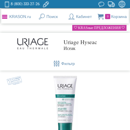
8 (800) 333-27-26
KRASON.ru
Поиск
Кабинет
Корзина
0
KRASные ПРЕДЛОЖЕНИЯ
Uriage Hyseac
Исеак
Фильтр